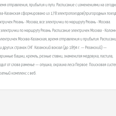
мя отправления, прибытия и пути. Расписание с изменениями на сегодн
ква-Казанская сформировано из 178 электропоездов(пригородных поезд
ричек Рязань - Москва, все электрички по маршруту Рязань - Москва.
е электрички по маршруту Рязань. Расписание электричек Москва - Коломн
электричек Москва-Казанская, время отправления и прибытия. Расписан
и других странах СНГ. Казанский вокзал (до 1894 г. — Рязанский) —
инные башни, кремль, резные ставни, знаменитая медовуха, пастила,
дит от слова раменье — опушка, окраина леса Первое. Поисковая сиcте
атный комплекс с веб.