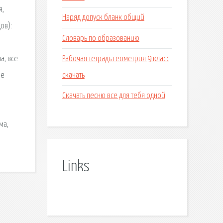
я,
Наряд допуск бланк общий
ов):
Словарь по образованию
Рабочая тетрадь геометрия 9 класс
а, все
скачать
ие
Скачать песню все для тебя одной
ма,
Links