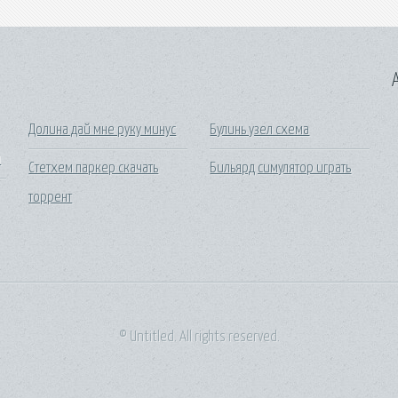
A
Долина дай мне руку минус
Булинь узел схема
и
Стетхем паркер скачать
Бильярд симулятор играть
торрент
© Untitled. All rights reserved.