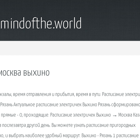
emindofthe.world
 москва выхино
окзалы, время отправления и прибытия, время в пути. Расписание электр
Рязань Актуальное расписание электричек Выхино Рязань сформировано
 прямые - 0, проходящие. Расписание электричек Выхино → Москва Каз
ра послезавтра другой день. Вы можете узнать расписание пригородных
о, и выбрать наиболее удобный маршрут. Выхино - Рязань 1 расписание