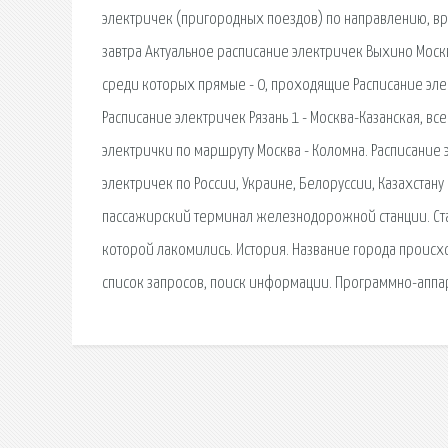
электричек (пригородных поездов) по направлению, вре
завтра Актуальное расписание электричек Выхино Мос
среди которых прямые - 0, проходящие Расписание элект
Расписание электричек Рязань 1 - Москва-Казанская, вс
электрички по маршруту Москва - Коломна. Расписание 
электричек по России, Украине, Белоруссии, Казахстану 
пассажирский терминал железнодорожной станции. Стар
которой лакомились. История. Название города происхо
список запросов, поиск информации. Программно-аппар