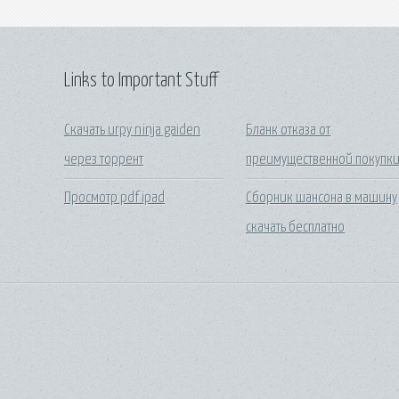
Links to Important Stuff
Скачать игру ninja gaiden
Бланк отказа от
через торрент
преимущественной покупк
Просмотр pdf ipad
Сборник шансона в машину
скачать бесплатно