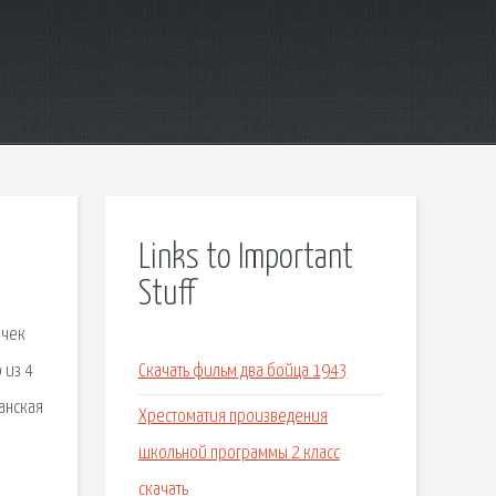
Links to Important
Stuff
ичек
 из 4
Скачать фильм два бойца 1943
анская
Хрестоматия произведения
школьной программы 2 класс
скачать