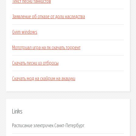
Текст песни танкистов
Заявление об отказе от доли наследства
Gvim windows
Мототриал игра на пк скачать торрент
Скачать песни из отбросы
Скачать мод на скайрим на акацуки
Links
Расписание электричек Санкт-Петербург.