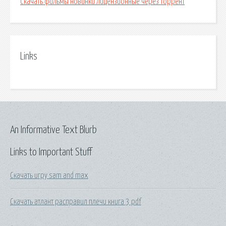
Скачать фильмы новинки лицензионные через торрент
Links
An Informative Text Blurb
Links to Important Stuff
Скачать игру sam and max
Скачать атлант расправил плечи книга 3 pdf