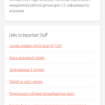
некорректной работой датчика goes-15, информация по
вспышкам.
Links to Important Stuff
Скачать драйвер для hp laserjet 3200
Книга заклинаний онлайн
Зачарованные 4 торрент
Пейдей зе хейст скачать
Родительское собрание волшебный мир книги