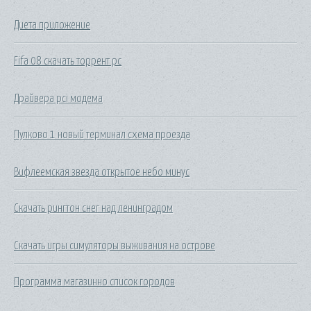
Диета приложение
Fifa 08 скачать торрент pc
Драйвера pci модема
Пулково 1 новый терминал схема проезда
Вифлеемская звезда открытое небо минус
Скачать рингтон снег над ленинградом
Скачать игры симуляторы выживания на острове
Программа магазинно список городов