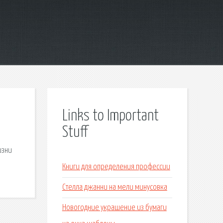
Links to Important
Stuff
изни
Книги для определения профессии
Стелла джанни на мели минусовка
Новогодние украшение из бумаги