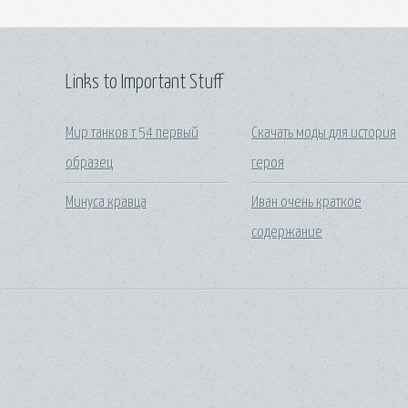
Links to Important Stuff
Мир танков т 54 первый
Скачать моды для история
образец
героя
Минуса кравца
Иван очень краткое
содержание