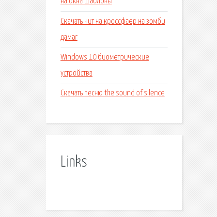
на окна шаблоны
Скачать чит на кроссфаер на зомби
дамаг
Windows 10 биометрические
устройства
Скачать песню the sound of silence
Links