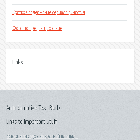
Краткое содержание сериала династия
Фотошоп редактирование
Links
An Informative Text Blurb
Links to Important Stuff
История парадов на красной площади