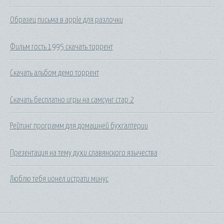
Образец письма в apple для разлочки
Фильм гость 1995 скачать торрент
Скачать альбом демо торрент
Скачать бесплатно игры на самсунг стар 2
Рейтинг программ для домашней бухгалтерии
Презентация на тему духи славянского язычества
Люблю тебя ионел истрати минус