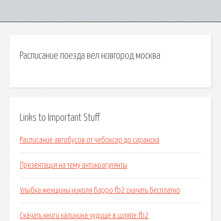
Расписание поезда вел новгород москва
Links to Important Stuff
Расписание автобусов от чебоксар до саранска
Презентация на тему антикоагулянты
Улыбка женщины николя барро fb2 скачать бесплатно
Скачать книги калинина чудище в шляпе fb2