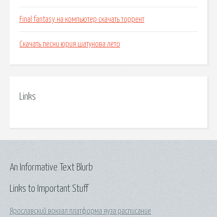
Final fantasy на компьютер скачать торрент
Скачать песни юрия шатунова лето
Links
An Informative Text Blurb
Links to Important Stuff
Ярославский вокзал платформа яуза расписание