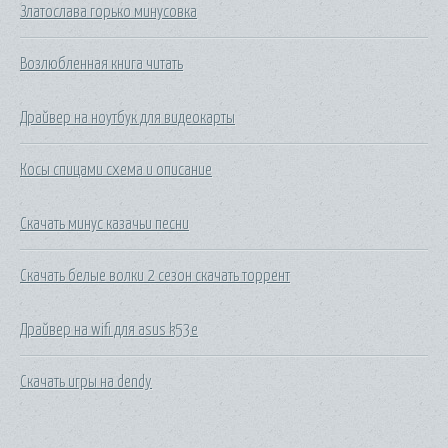
Златослава горько минусовка
Возлюбленная книга читать
Драйвер на ноутбук для видеокарты
Косы спицами схема и описание
Скачать минус казачьи песни
Скачать белые волки 2 сезон скачать торрент
Драйвер на wifi для asus k53e
Скачать игры на dendy