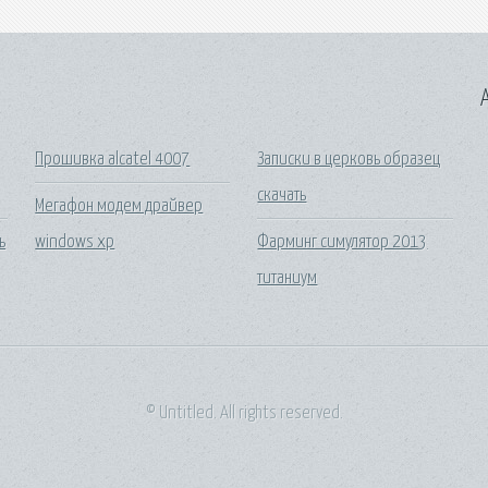
A
Прошивка alcatel 4007
Записки в церковь образец
скачать
Мегафон модем драйвер
ь
windows xp
Фарминг симулятор 2013
титаниум
© Untitled. All rights reserved.