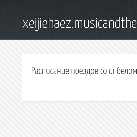
xeijiehaez.musicandth
Расписание поездов со ст бело