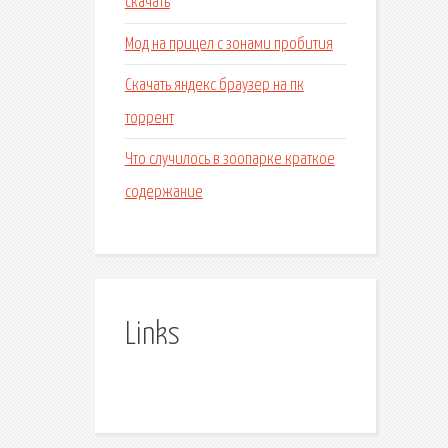
скачать
Мод на прицел с зонами пробития
Скачать яндекс браузер на пк
торрент
Что случилось в зоопарке краткое
содержание
Links