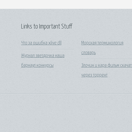
Links to Important Stuff
Что за ошибка xlive dll
Морская терминология
словарь
Журнал звездочка наша
барнаул конкурсы
Злочин и кара фильм скачат
через торрент