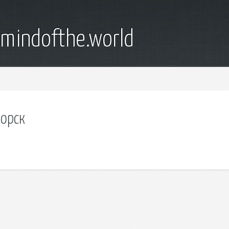
emindofthe.world
морск