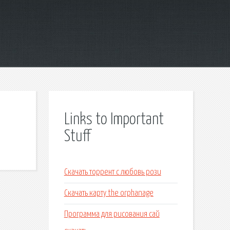
Links to Important
Stuff
Скачать торрент с любовь рози
Скачать карту the orphanage
Программа для рисования сай