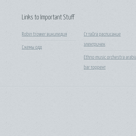
Links to Important Stuff
Robin trower википедия
Ст тайга расписание
электричек
Схемы одд
Ethno music orchestra arabi
bar торрент