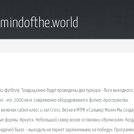
emindofthe.world
-футболу. Традиционно будут проведены два турнира - Лига выходного 
» - это: 2000 кв.м. современно оборудованного фитнес-пространства;
включая сайкл-класс и зал Cross. Весна в МТРК «Сильвер Молл» Мы созд
е формы. Иркутск. Небольшой сквер возле остановки «Волжская». Когд
задачей было – выходить на паркет заряженными на победу». Программ