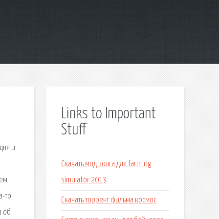
Links to Important
Stuff
дня и
Скачать мод волга для farming
аем
simulator 2013
а-то
Скачать торрент фильма космос
а об