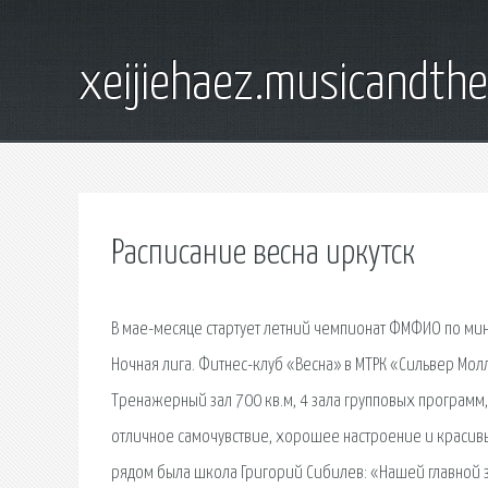
xeijiehaez.musicandth
Расписание весна иркутск
В мае-месяце стартует летний чемпионат ФМФИО по мини
Ночная лига. Фитнес-клуб «Весна» в МТРК «Сильвер Молл
Тренажерный зал 700 кв.м, 4 зала групповых программ, 
отличное самочувствие, хорошее настроение и красивы
рядом была школа Григорий Сибилев: «Нашей главной 