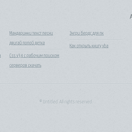
A
Мандаринки текст песни
Энгри бердс для пк
двигай попой детка
Как открыть книгу vba
a
Css v34 с рабочим поиском
серверов скачать
© Untitled. All rights reserved.