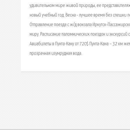
удивительном мире живой природы, ее представителях,
новый учебный год. Весна - лучшее время без спешки по
Отправление поезда с ж/д вокзала Иркутск-Пассажирск
миру. Расписание паломнических поездок и экскурсий 
Авиабилеты в Пунта-Кану от 720$ Пунта-Кана – 32 км 
прозрачная изумрудная вода.