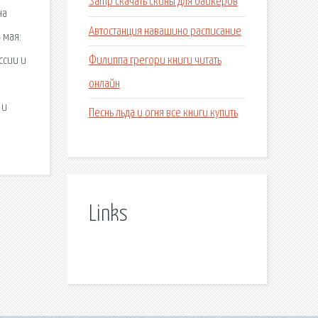
Samp скачать скины для байкеров
на
Автостанция навашино расписание
 мая:
Филиппа грегори книги читать
ссии и
онлайн
 и
Песнь льда и огня все книги купить
Links