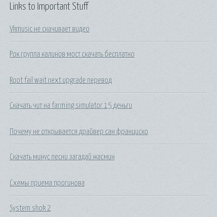
Links to Important Stuff
Vkmusic не скачивает видео
Рок группа калинов мост скачать бесплатно
Root fail wait next upgrade перевод
Скачать чит на farming simulator 15 деньги
Почему не открывается драйвер сан франциско
Скачать минус песни загадай жасмин
Схемы приема прогинова
System shok 2