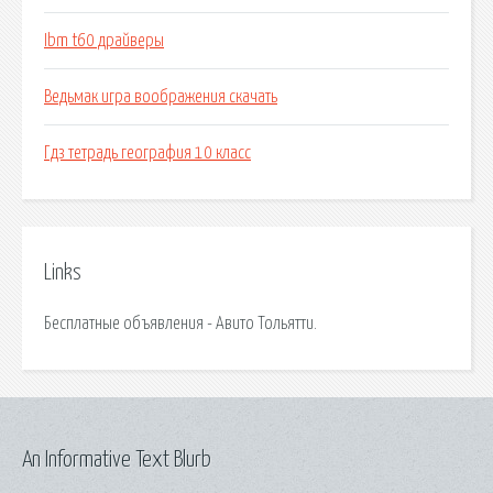
Ibm t60 драйверы
Ведьмак игра воображения скачать
Гдз тетрадь география 10 класс
Links
Бесплатные объявления - Авито Тольятти.
An Informative Text Blurb