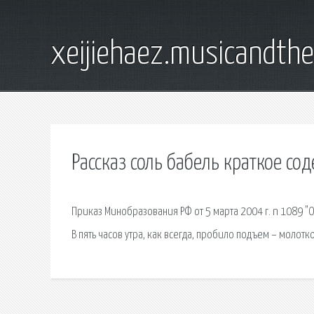
xeijiehaez.musicandth
Рассказ соль бабель краткое со
Приказ Минобразования РФ от 5 марта 2004 г. n 1089 
В пять часов утра, как всегда, пробило подъем – молотк