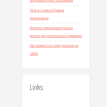
Верховичи брест расписание
Урок в 1 классе буква в
презентация
Краткое содержание пушкин
метель для читательского дневника
Как разместить схему проезда на
сайте
Links