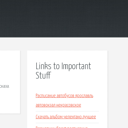
Links to Important
Stuff
сказа.
Расписание автобусов ярославль
автовокзал некрасовское
Скачать альбом челентано лучшее