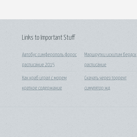
Links to Important Stuff
Автобус симферополь форос
Маршрутки искитим бердск
расписание 2015
расписание
Как краб играл с морем
Скачать через торрент
краткое содержание
симулятор жд