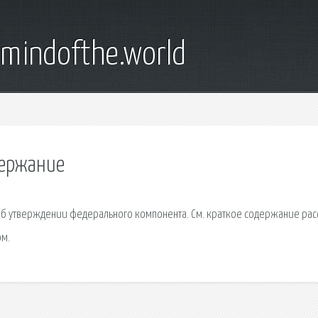
emindofthe.world
держание
"Об утверждении федерального компонента. См. краткое содержание рас
ом.