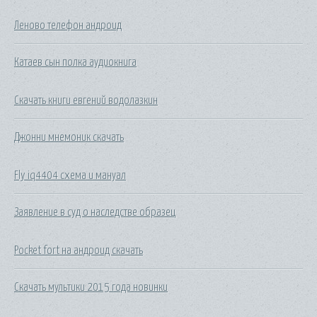
Леново телефон андроид
Катаев сын полка аудиокнига
Скачать книги евгений водолазкин
Джонни мнемоник скачать
Fly iq4404 схема и мануал
Заявление в суд о наследстве образец
Pocket fort на андроид скачать
Скачать мультики 2015 года новинки