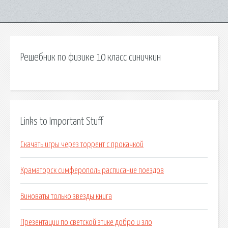
Решебник по физике 10 класс синичкин
Links to Important Stuff
Скачать игры через торрент с прокачкой
Краматорск симферополь расписание поездов
Виноваты только звезды книга
Презентации по светской этике добро и зло