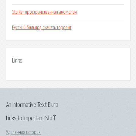
Stalker пространственная аномалия
Русский бильярд скачать торрент
Links
An Informative Text Blurb
Links to Important Stuff
Удаленная история