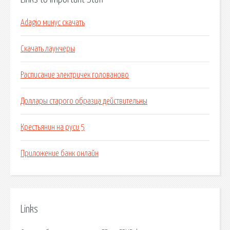
Adagio минус скачать
Скачать лаунчеры
Расписание электричек голованово
Доллары старого образца действительны
Крестьянин на руси 5
Приложение банк онлайн
Links