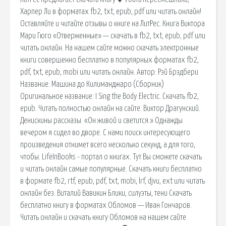
Харпер Ли в форматах fb2, txt, epub, pdf или читать онлайн!
Оставляйте и читайте отзывы о книге на ЛитРес. Книга Виктора
Мари Гюго «Отверженные» — скачать в fb2, txt, epub, pdf или
читать онлайн. На нашем сайте можно скачать электронные
книги совершенно бесплатно в популярных форматах fb2,
pdf, txt, epub, mobi или читать онлайн. Автор: Рэй Брэдбери
Название: Машина до Килиманджаро (Сборник)
Оригинальное название: I Sing the Body Electric. Скачать fb2,
epub. Читать полностью онлайн на сайте. Виктор Драгунский.
Денискины рассказы. «Он живой и светится.» Однажды
вечером я сидел во дворе. С нами поиск интересующего
произведения отнимет всего несколько секунд, а для того,
чтобы. LifeInBooks - портал о книгах. Тут Вы сможете скачать
и читать онлайн самые популярные. Скачать книги бесплатно
в формате fb2, rtf, epub, pdf, txt, mobi, lrf, djvu, ext или читать
онлайн без. Виталий Вавикин Блики, силуэты, тени Скачать
бесплатно книгу в форматах Обломов — Иван Гончаров.
Читать онлайн и скачать книгу Обломов на нашем сайте