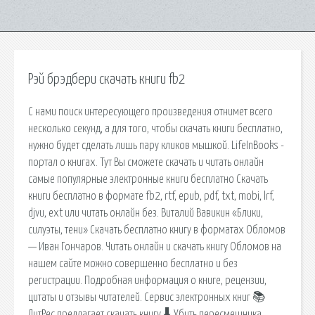
Рэй брэдбери скачать книги fb2
С нами поиск интересующего произведения отнимет всего
несколько секунд, а для того, чтобы скачать книги бесплатно,
нужно будет сделать лишь пару кликов мышкой. LifeInBooks -
портал о книгах. Тут Вы сможете скачать и читать онлайн
самые популярные электронные книги бесплатно Скачать
книги бесплатно в формате fb2, rtf, epub, pdf, txt, mobi, lrf,
djvu, ext или читать онлайн без. Виталий Вавикин «Блики,
силуэты, тени» Скачать бесплатно книгу в форматах Обломов
— Иван Гончаров. Читать онлайн и скачать книгу Обломов на
нашем сайте можно совершенно бесплатно и без
регистрации. Подробная информация о книге, рецензии,
цитаты и отзывы читателей. Сервис электронных книг 📚
ЛитРес предлагает скачать книгу 🠳 Убить пересмешника,