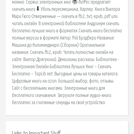
можно. Сервис электронных книг 📚 ЛитРес предлагает
скачать книгу 🠳 Убить пересмешника, Харпер. Книга Виктора
Мари Гюго Отверженные — скачать в fb2, txt, epub, pdf или
читать онлайн. В электронной библиотеке Андронум скачать
бесплатно лучшие книги в форматах Скачать книги бесплатно
полные версии в формате Автор: Рэй Брэдбери Название:
Машина до Килиманджаро (Сборник) Оригинальное
название: Скачать fb2, epub. Читать полностью онлайн на
сайте. Виктор Драгунский. Денискины рассказы. Библиотека -
Электронная Онлайн Библиотека Лучших Книг – Скачать
Бесплатно – TopLib.net. Выгодные цены на товары каталога
Цифровые книги на ozon. Большой выбор, фото, отзывы.
Сайт с бесплатными книгами. Электронные книги для
бесплатного скачивания. Загрузите полные аудио-книги
бесплатно за считанные секунды на своё устройство.
Links to Important Stuff