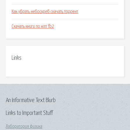
Как убрать небоскреб скачать торрент
Скачать книги по нлп fb2
Links
An Informative Text Blurb
Links to Important Stuff
Лаборатория физика