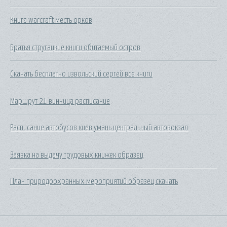
Книга warcraft месть орков
Братья стругацкие книги обитаемый остров
Скачать бесплатно извольский сергей все книги
Маршрут 21 винница расписание
Расписание автобусов киев умань центральный автовокзал
Заявка на выдачу трудовых книжек образец
План природоохранных мероприятий образец скачать