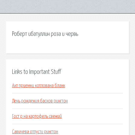
Роберт ибатуллин роза и червь
Links to Important Stuff
Акт приемки котлована бланк
День рождения басков рингтон
Гост р на картофель свежий
Савичева отпусти рингтон