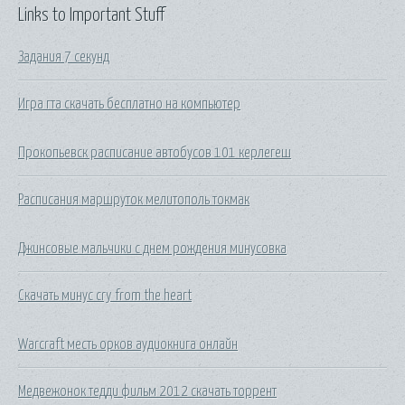
Links to Important Stuff
Задания 7 секунд
Игра гта скачать бесплатно на компьютер
Прокопьевск расписание автобусов 101 керлегеш
Расписания маршруток мелитополь токмак
Джинсовые мальчики с днем рождения минусовка
Скачать минус cry from the heart
Warcraft месть орков аудиокнига онлайн
Медвежонок тедди фильм 2012 скачать торрент