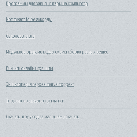
Программы для записи гитары на компьютер
Not meant to be аккорды
Соколова книга
Модульное оригами видео схемы сборки разных вещей
Викинги онлайн игра читы
Энциклопедия героев marvel торрент
Торрентино скачать игры на псп
Скачать игру уход за малышами скачать