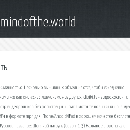
emindofthe.world
ать
ожиданностью. Несколько выживших объединяются, чтобы ежедневно
ими же как они «счастливчиками» из других. clipiki.tv - видеохостинг с
отр видеороликов без регистрации и смс. Смотрите новинки кино, виде
/MP4 в формате mp4 для iPhone/Andoid/iPad в хорошем качестве бесплатн
усское название: Щенячий патруль (Сезон: 1-3) Название в оригинале.