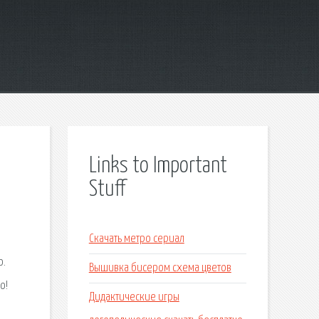
Links to Important
Stuff
Скачать метро сериал
о.
Вышивка бисером схема цветов
о!
Дидактические игры