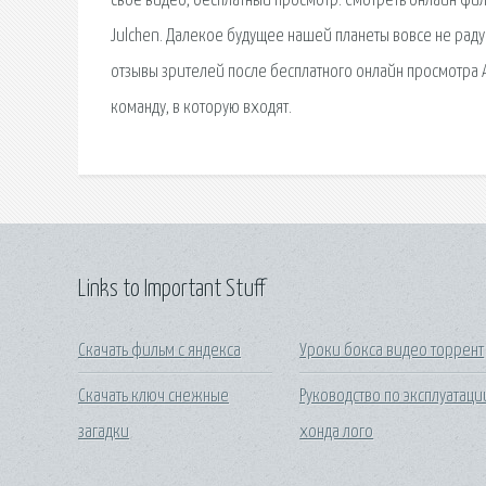
своё видео, бесплатный просмотр. Смотреть онлайн фи
Julchen. Далекое будущее нашей планеты вовсе не рад
отзывы зрителей после бесплатного онлайн просмотра 
команду, в которую входят.
Links to Important Stuff
Скачать фильм с яндекса
Уроки бокса видео торрент
Скачать ключ снежные
Руководство по эксплуатаци
загадки
хонда лого