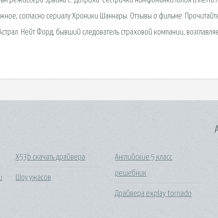
льм режиссера Эрвина С. Дитриха. Сестрички нимфоманки Юлия и Йетта /
ужное, согласно сериалу Хроники Шаннары. Отзывы о фильме: Прочитайт
Астрал. Нейт Форд, бывший следователь страховой компании, возглавля
A
X53b скачать драйвера
Английские 5 класс
решебник
и
Шоу ужасов
Драйвера explay tornado