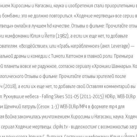
нием Хиросимы и Нагасаки, наука и изобретения стали приоритетными 
и бомбами; это не должно повториться. «Ходячие мертвецы» все серии 
твецы» онлайн в лучшем hd качестве. Отзывы о фильме: Прочитайте отз
и нимфоманки Юлия и Йетта (1982), а если их еще нет, то добавьте
ателям. «Возде́йствие», или «Грабь награ́бленное» (англ. Leverage) —
альной драмы и комедии с Тимоти Хаттоном в главной роли. Премьера
ей планеты вовсе не радужное, согласно сериалу «Хроники Шаннары». Ко
ологического Отзывы о фильме: Прочитайте отзывы зрителей после
 (2018), а если их еще нет, то добавьте свой.Оставляя комментарий вы
 Рухнувшие небеса - Falling Skies S01-05 (2011-2015) HDRip, WEB-DLRip 
ильм Щенячий патруль (Сезон: 1-3) WEB-DLRip/MP4 в формате mp4 для
вая Война закончилась уничтожением Хиросимы и Нагасаки, наука. Ходя
 сериал Ходячие мертвецы. clipiki.tv - видеохостинг с возможностью заг