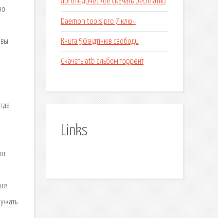
логопедические скачать бесплатно
во
Daemon tools pro 7 ключ
в
Книга 50 відтінків свободи
ывы
Скачать atb альбом торрент
гда
Links
от
чие
ружать