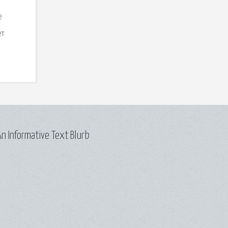
е
ет
n Informative Text Blurb