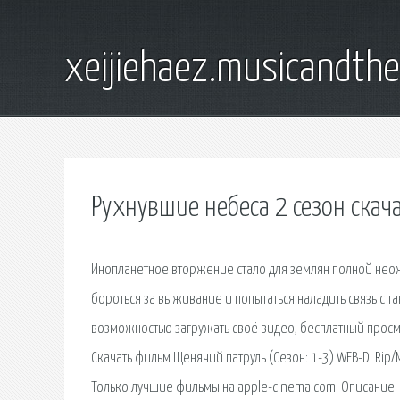
xeijiehaez.musicandth
Рухнувшие небеса 2 сезон скач
Инопланетное вторжение стало для землян полной не
бороться за выживание и попытаться наладить связь с так
возможностью загружать своё видео, бесплатный просм
Скачать фильм Щенячий патруль (Сезон: 1-3) WEB-DLRip
Только лучшие фильмы на apple-cinema.com. Описание: Р