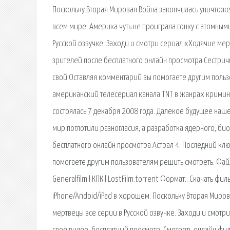
Поскольку Вторая Мировая Война закончилась уничтоже
всем мире. Америка чуть не проиграла гонку с атомным
Русской озвучке. Заходи и смотри сериал «Ходячие мер
зрителей после бесплатного онлайн просмотра Сестричк
свой.Оставляя комментарий вы помогаете другим пользов
американский телесериал канала TNT в жанрах кримин
состоялась 7 декабря 2008 года. Далекое будущее наш
мир поглотили разногласия, а разработка ядерного, би
бесплатного онлайн просмотра Астрал 4: Последний ключ
помогаете другим пользователям решить смотреть. Файл:
Generalfilm l КПК l LostFilm.torrent Формат:. Скачать ф
iPhone/Andoid/iPad в хорошем. Поскольку Вторая Миро
мертвецы все серии в Русской озвучке. Заходи и смотри