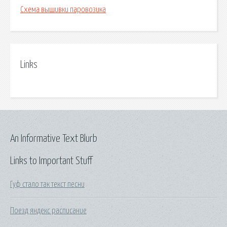
Схема вышивки паровозика
Links
An Informative Text Blurb
Links to Important Stuff
Гуф стало так текст песни
Поезд яндекс расписание