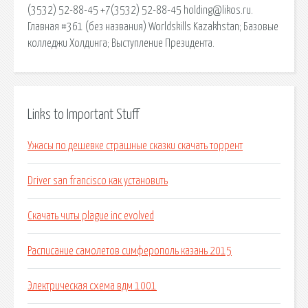
(3532) 52-88-45 +7(3532) 52-88-45 holding@likos.ru.
Главная #361 (без названия) Worldskills Kazakhstan; Базовые
колледжи Холдинга; Выступление Президента.
Links to Important Stuff
Ужасы по дешевке страшные сказки скачать торрент
Driver san francisco как установить
Скачать читы plague inc evolved
Расписание самолетов симферополь казань 2015
Электрическая схема вдм 1001