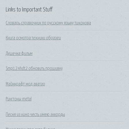
Links to Important Stuff
Словарь справочник по русскому языку тихонова
Книга осмотра техники образец
Душечка фильм
Smp124hdt2 обновить прошивку
Майнкрафт мод аватар
Рингтоны metal
Песня из кино честь имею аккорды