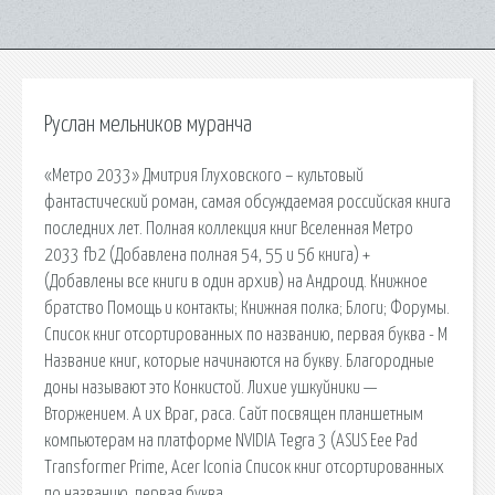
Руслан мельников муранча
«Метро 2033» Дмитрия Глуховского – культовый
фантастический роман, самая обсуждаемая российская книга
последних лет. Полная коллекция книг Вселенная Метро
2033 fb2 (Добавлена полная 54, 55 и 56 книга) +
(Добавлены все книги в один архив) на Андроид. Книжное
братство Помощь и контакты; Книжная полка; Блоги; Форумы.
Список книг отсортированных по названию, первая буква - М
Название книг, которые начинаются на букву. Благородные
доны называют это Конкистой. Лихие ушкуйники —
Вторжением. А их Враг, раса. Сайт посвящен планшетным
компьютерам на платформе NVIDIA Tegra 3 (ASUS Eee Pad
Transformer Prime, Acer Iconia Список книг отсортированных
по названию, первая буква.