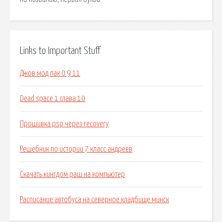
Links to Important Stuff
Джов мод пак 0 9 11
Dead space 1 глава 10
Прошивка psp через recovery
Решебник по истории 7 класс андреев
Скачать кингдом раш на компьютер
Расписание автобуса на северное кладбище минск