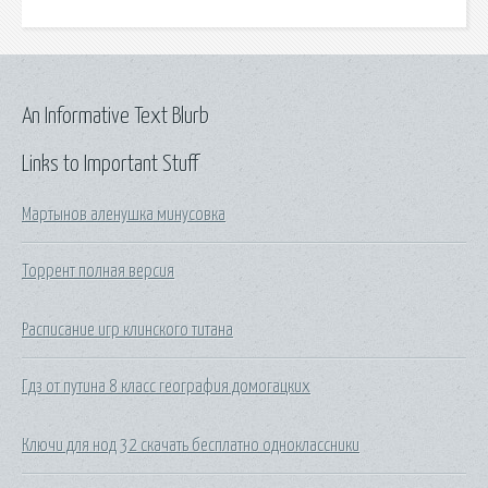
An Informative Text Blurb
Links to Important Stuff
Мартынов аленушка минусовка
Торрент полная версия
Расписание игр клинского титана
Гдз от путина 8 класс география домогацких
Ключи для нод 32 скачать бесплатно одноклассники