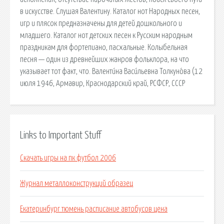
в искусстве. Слушая Валентину. Каталог нот Народных песен,
игр и плясок предназначены для детей дошкольного и
младшего. Каталог нот детских песен к Русским народным
праздникам для фортепиано, пасхальные. Колыбельная
песня — один из древнейших жанров фольклора, на что
указывает тот факт, что. Валенти́на Васи́льевна Толкуно́ва (12
июля 1946, Армавир, Краснодарский край, РСФСР, СССР
Links to Important Stuff
Скачать игры на пк футбол 2006
Журнал металлоконструкций образец
Екатеринбург тюмень расписание автобусов цена