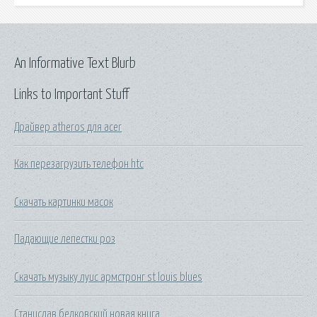
An Informative Text Blurb
Links to Important Stuff
Драйвер atheros для acer
Как перезагрузить телефон htc
Скачать картинки масок
Падающие лепестки роз
Скачать музыку луис армстронг st louis blues
Станислав белковский новая книга