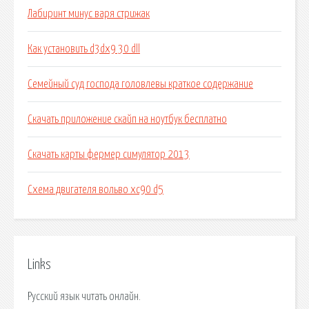
Лабиринт минус варя стрижак
Как установить d3dx9 30 dll
Семейный суд господа головлевы краткое содержание
Скачать приложение скайп на ноутбук бесплатно
Скачать карты фермер симулятор 2013
Схема двигателя вольво хс90 d5
Links
Русский язык читать онлайн.