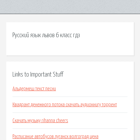
Русский язык львов 6 класс гдз
Links to Important Stuff
Альдермеш текст песни
Квадрант денежного потока скачать аудиокнигу торрент
Скачать музыку rihanna cheers
Расписание автобусов луганск волгоград цена