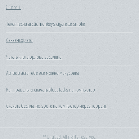
Жигсо 1
Текст песни arctic monkeys cigarette smoke
Секвенсор это
Читать книги орлова василина
Артик и асти тебе все можно минусовка
Как правильно скачать bluestacks на компьютер
Скачать бесплатно spore на компьютер через торрент
© Untitled. All rights reserved.