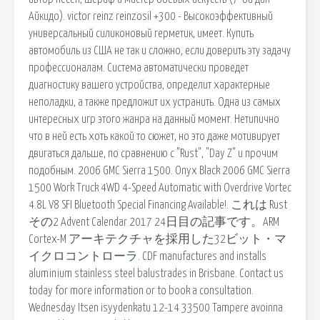
Айкидо). victor reinz reinzosil +300 - Высокоэффективный
универсальный силиконовый герметик, имеет. Купить
автомобиль из США не так и сложно, если доверить эту задачу
профессионалам. Система автоматически проведет
диагностику вашего устройства, определит характерные
неполадки, а также предложит их устранить. Одна из самых
интересных игр этого жанра на данный момент. Нетипично
что в ней есть хоть какой то сюжет, но это даже мотивирует
двигаться дальше, по сравнению с "Rust", "Day Z" и прочим
подобным. 2006 GMC Sierra 1500. Onyx Black 2006 GMC Sierra
1500 Work Truck 4WD 4-Speed Automatic with Overdrive Vortec
4.8L V8 SFI Bluetooth Special Financing Available!. これは Rust
その2 Advent Calendar 2017 24日目の記事です。ARM
Cortex-M アーキテクチャを採用した32ビット・マ
イクロコントローラ. CDF manufactures and installs
aluminium stainless steel balustrades in Brisbane. Contact us
today for more information or to book a consultation.
Wednesday Itsen isyydenkatu 12-14 33500 Tampere avoinna