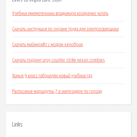
Учебник мнемотехники владимира козаренко читать
Скачать инструкция по охране труда для электросварщика
Скачать майнкрафт с модом херобрин
Скачать торрент игру counter strike nexon zombies
Химия 9 класс габриелян новый учебник гдз
Расписание маршрутки 7 в энергодаре по городу
Links