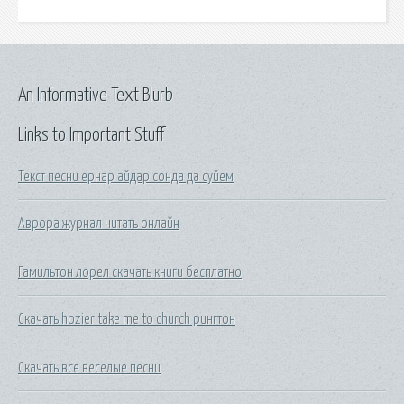
An Informative Text Blurb
Links to Important Stuff
Текст песни ернар айдар сонда да суйем
Аврора журнал читать онлайн
Гамильтон лорел скачать книги бесплатно
Скачать hozier take me to church рингтон
Скачать все веселые песни