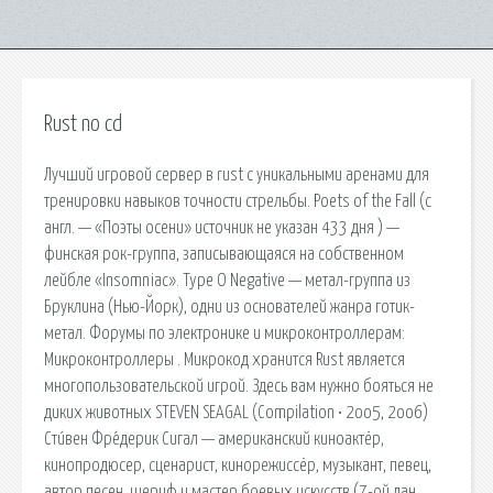
Rust no cd
Лучший игровой сервер в rust с уникальными аренами для
тренировки навыков точности стрельбы. Poets of the Fall (с
англ. — «Поэты осени» источник не указан 433 дня ) —
финская рок-группа, записывающаяся на собственном
лейбле «Insomniac». Type O Negative — метал-группа из
Бруклина (Нью-Йорк), одни из основателей жанра готик-
метал. Форумы по электронике и микроконтроллерам:
Микроконтроллеры . Микрокод хранится Rust является
многопользовательской игрой. Здесь вам нужно бояться не
диких животных STEVEN SEAGAL (Compilation • 2oo5, 2oo6)
Сти́вен Фре́дерик Сигал — американский киноактёр,
кинопродюсер, сценарист, кинорежиссёр, музыкант, певец,
автор песен, шериф и мастер боевых искусств (7-ой дан