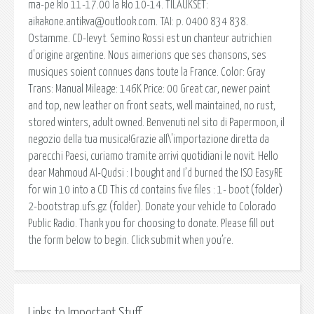
ma-pe klo 11-17.00 la klo 10-14. TILAUKSET:
aikakone.antikva@outlook.com. TAI: p. 0400 834 838.
Ostamme. CD-levyt. Semino Rossi est un chanteur autrichien
d'origine argentine. Nous aimerions que ses chansons, ses
musiques soient connues dans toute la France. Color: Gray
Trans: Manual Mileage: 146K Price: 00 Great car, newer paint
and top, new leather on front seats, well maintained, no rust,
stored winters, adult owned. Benvenuti nel sito di Papermoon, il
negozio della tua musica!Grazie all\'importazione diretta da
parecchi Paesi, curiamo tramite arrivi quotidiani le novit. Hello
dear Mahmoud Al-Qudsi : I bought and I’d burned the ISO EasyRE
for win 10 into a CD This cd contains five files : 1- boot (folder)
2-bootstrap.ufs.gz (folder). Donate your vehicle to Colorado
Public Radio. Thank you for choosing to donate. Please fill out
the form below to begin. Click submit when you’re.
Links to Important Stuff