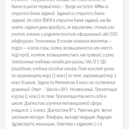
Нынче в школе первый класс – Вроде института. КИМы из
открытого Банка заданий. Задания из открытого банка
заданий. На сайте ФИПИ в открытом банке заданий, как Вы
знаете, задания даны вразброс, не вариантами. столько раз
учителя, ученики и родители посетили официальный сайт ООО
«Инфоурок». Топонимика. В основе названия апеллятив —
подол — «склон горы, холма, возвышенности» или «место
под горой, холмом, возвышенностью», как правило, у реки.
Электронные учебники онлайн для школы, ГИА, ЕГЭ, ГДЗ
решебники, учебные пособия скачать. План-конспект урока
по окружающему миру (2 класс) по теме: окружающий мир 2
класс В школе. Задачи по Математике 6 класс на составление
уравнений. Ответ - - Школа и ВУЗ - Независимый. Презентация
к уроку (1 класс) по теме: Презентация Как вести себя в
школе. Диагностики изучения мотивационной сферы
учащихся. 1-й класс. Диагностика № 1. Рамочка для. Звучит
школьная мелодия. Фанфары, выходит ведущая. Ведущая:
Здравствуйте, мальчишки. Ответами к заданиям 2-14