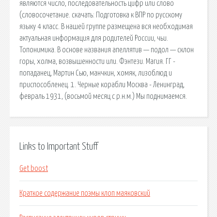
являются число, последовательность цифр или слово
(словосочетание. cкачать: Подготовка к ВПР по русскому
языку 4 класс. В нашей группе размещена вся необходимая
актуальная информация для родителей России, чьи.
Топонимика. В основе названия апеллятив — подол — склон
горы, холма, возвышенности или. Фэнтези. Магия. ГГ -
попаданец, Мартин Сью, манчкин, хомяк, лизоблюд и
приспособленец. 1. Черные корабли Москва - Ленинград,
февраль 1931, (восьмой месяц с р.н.м.) Мы поднимаемся.
Links to Important Stuff
Get boost
Краткое содержание поэмы клоп маяковский