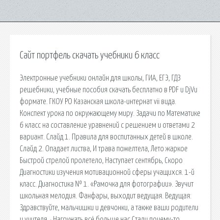
Сайт портфель скачать учебники 6 класс
Электронные учебники онлайн для школы, ГИА, ЕГЭ, ГДЗ
решебники, учебные пособия скачать бесплатно в PDF и DjVu
формате. ГКОУ РО Казанская школа-интернат vii вида.
Конспект урока по окружающему миру. Задачи по Математике
6 класс на составление уравнений с решением и ответами 2
вариант. Слайд 1. Правила для воспитанных детей в школе.
Слайд 2. Опадает листва, И трава пожелтела, Лето жаркое
Быстрой стрелой пролетело, Наступает сентябрь, Скоро
Диагностики изучения мотивационной сферы учащихся. 1-й
класс. Диагностика № 1. «Рамочка для фотографии». Звучит
школьная мелодия. Фанфары, выходит ведущая. Ведущая:
Здравствуйте, мальчишки и девчонки, а также ваши родители
и учителя. · Нагружать всё больше нас Стали почему-то.