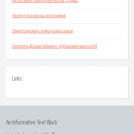
Расписание электричек киров стрижи
Эксперт договоры программа
Электрическая схема хонда цивик
Смотреть фильм таймлесс рубиновая книга в hd
Links
An Informative Text Blurb