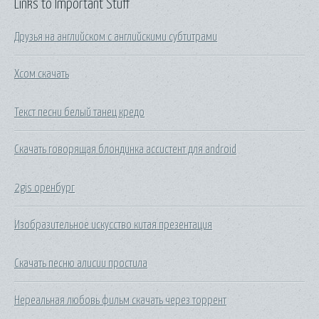
Links to Important Stuff
Друзья на английском с английскими субтитрами
Хсом скачать
Текст песни белый танец кредо
Скачать говорящая блондинка ассистент для android
2gis оренбург
Изобразительное искусство китая презентация
Скачать песню алисии простила
Нереальная любовь фильм скачать через торрент