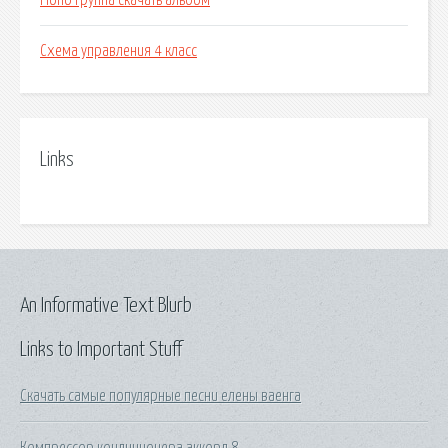
Ploho группа скачать альбом
Схема управления 4 класс
Links
An Informative Text Blurb
Links to Important Stuff
Скачать самые популярные песни елены ваенга
Компрессор кондиционера аккорд 8