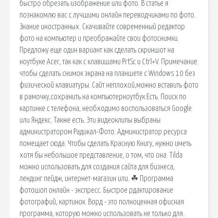
быстро обрезать изображение или фото. В статье я
познакомлю вас с лучшими онлайн переводчиками по фото.
Знание иностранных. Скачивайте современный редактор
фото на компьютер и преображайте свои фотоснимки.
Предложу еще один вариант как сделать скриншот на
ноутбуке Acer, так как с клавишами PrtSc и Ctrl+V. Примечание:
чтобы сделать снимок экрана на планшете с Windows 10 без
физической клавиатуры. Сайт неплохой,можно вставить фото
в рамочку,сохранить на компьютерноутбук.Есть. Поиск по
картинке с телефона, необходимо воспользоваться Google
или Яндекс. Также есть. Эти видеоклипы выбраны
администратором Радикал-Фото. Администратор ресурса
помещает сюда. Чтобы сделать Красную Книгу, нужно иметь
хотя бы небольшое представление, о том, что она. Tilda
можно использовать для создания сайта для бизнеса,
лендинг пейдж, интернет-магазин или. ☘ Программа
фотошоп онлайн - экспресс. Быстрое рдактирование
фотографий, картинок. Ворд - это полноценная офисная
программа, которую можно использовать не только для.