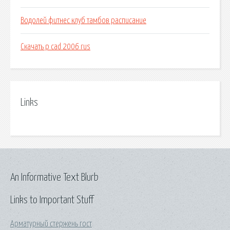
Водолей фитнес клуб тамбов расписание
Скачать p cad 2006 rus
Links
An Informative Text Blurb
Links to Important Stuff
Арматурный стержень гост