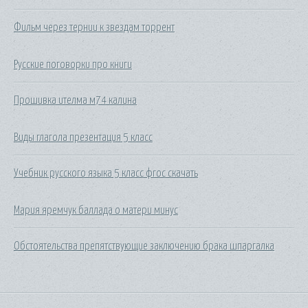
Фильм через тернии к звездам торрент
Русские поговорки про книги
Прошивка ителма м74 калина
Виды глагола презентация 5 класс
Учебник русского языка 5 класс фгос скачать
Мария яремчук баллада о матери минус
Обстоятельства препятствующие заключению брака шпаргалка