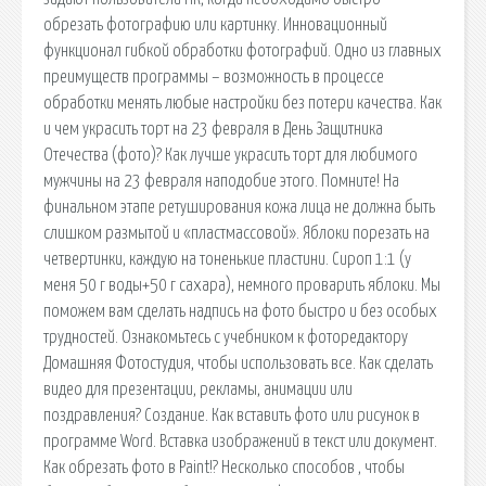
обрезать фотографию или картинку. Инновационный
функционал гибкой обработки фотографий. Одно из главных
преимуществ программы – возможность в процессе
обработки менять любые настройки без потери качества. Как
и чем украсить торт на 23 февраля в День Защитника
Отечества (фото)? Как лучше украсить торт для любимого
мужчины на 23 февраля наподобие этого. Помните! На
финальном этапе ретуширования кожа лица не должна быть
слишком размытой и «пластмассовой». Яблоки порезать на
четвертинки, каждую на тоненькие пластини. Сироп 1:1 (у
меня 50 г воды+50 г сахара), немного проварить яблоки. Мы
поможем вам сделать надпись на фото быстро и без особых
трудностей. Ознакомьтесь с учебником к фоторедактору
Домашняя Фотостудия, чтобы использовать все. Как сделать
видео для презентации, рекламы, анимации или
поздравления? Создание. Как вставить фото или рисунок в
программе Word. Вставка изображений в текст или документ.
Как обрезать фото в Paint!? Несколько способов , чтобы