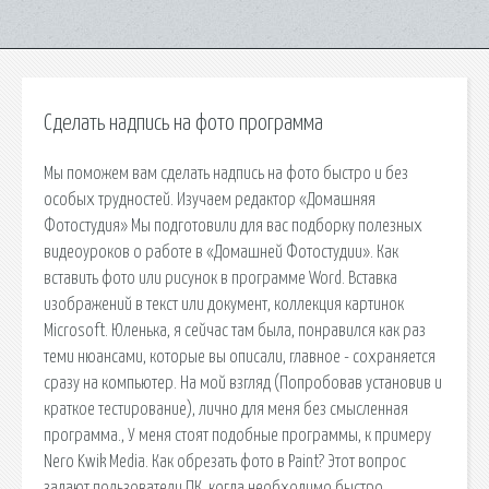
Сделать надпись на фото программа
Мы поможем вам сделать надпись на фото быстро и без
особых трудностей. Изучаем редактор «Домашняя
Фотостудия» Мы подготовили для вас подборку полезных
видеоуроков о работе в «Домашней Фотостудии». Как
вставить фото или рисунок в программе Word. Вставка
изображений в текст или документ, коллекция картинок
Microsoft. Юленька, я сейчас там была, понравился как раз
теми нюансами, которые вы описали, главное - сохраняется
сразу на компьютер. На мой взгляд (Попробовав установив и
краткое тестирование), лично для меня без смысленная
программа., У меня стоят подобные программы, к примеру
Nero Kwik Media. Как обрезать фото в Paint? Этот вопрос
задают пользователи ПК, когда необходимо быстро