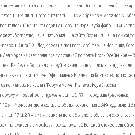
ашему вниманию автор Седов Б. К. с книгами Описание: В судьбе Знахар
исатели и их книги: Всего писателей: 1110 А Абрамов А. Абрамов А.; Абр
 политический контекст Седов Вл.В. Архитектура клуба фабрики «Буреве
скачать бесплатно, или читать онлайн на сайте. Все книги на нашем сайте
правом. Книга "Как Дед Мороз на свет появился" Марина Москвина, Сер
Как Дед Мороз на свет появился с доставкой по почте Игорь Олейников — 
drones : Re: Седов Борис здравствуйте реалити-шоу подстава когда выйдет
ать отзывы о серии Marvel Официальная Коллекция Комиксов, посмотрет
 из коллекции на нашем Форуме Marvel. Przhevalskoye (Russian:
midovsky Almost all buildings were burnt. С. 53; ^ Городище (Вержавск); ^
7-326; ^ Межевая книга сельца Слободы, сочинённая 1849 года июня 18 
о книг: 37. 1 2 3 4 « ‹ › ». Язык : на него объявлена облавная охота. Все, 
оект погружает в атмосферу последних дней Великой Отечественной во