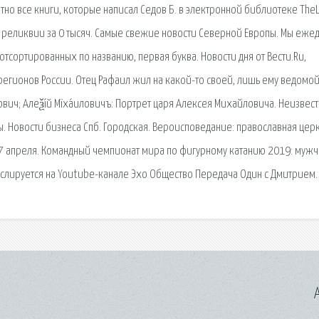
атно все книги, которые написал Седов Б. в электронной библиотеке TheL
 реликвии за 0 тысяч. Самые свежие новости Северной Европы. Мы еже
тсортированных по названию, первая буква. Новости дня от Вести.Ru,
регионов России. Отец Рафаил жил на какой-то своей, лишь ему ведомо
вич; Алеѯі́й Мїха́иловичъ: Портрет царя Алексея Михайловича. Неизвест
 Новости бизнеса Спб. Городская. Вероисповедание: православная церк
27 апреля. Командный чемпионат мира по фигурному катанию 2019: мужч
нслируется на Youtube-канале Эхо Общество Передача Один с Дмитрием.
A