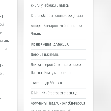
were
книги, учебники и атласы.
Книги: обзоры новинок, рецензии.
не.
ой.
Авторы. Электронная библиотека -
isit
Читать.
казать
Главная Ашет Коллекция.
ental
Детские писатели.
Дважды Герой Советского Союза
ек
Папанин Иван Дмитриевич.
е и
- Александр Збитнев.
мер
КНИЖНИК - Стартовая страница.
ыс.
Аргументы Недели - онлайн-версия