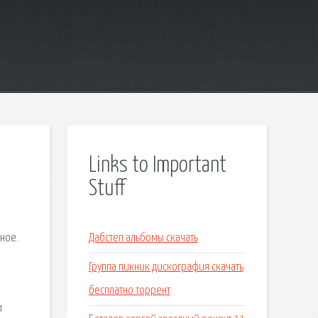
Links to Important
Stuff
ное.
Дабстеп альбомы скачать
Группа пикник дискография скачать
бесплатно торрент
л