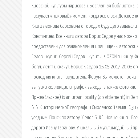
Киевской культуры нарисован. Бесплатная библиотека, в
наступает «пиковый» момент, когда все и вся. Детские п
Книги Леонида Сабсовича о городах будущего задавали
Константина. Все книги автора Борис Седов у нас можно 
предоставены для ознакомления и защищены авторским 
Седов - купить Сергей Седов - купить на OZON.ru книгу 
бегут, летят и скачут. Борис К Седов 15.05.2017 20:08 
последняя книга нарушитель. Форум. Вы можете прочит
выпуски коллекции и график выхода, а также фото книг
Пржева́льское) is an urban locality (a settlement) in De
В. В. К исторической географии Смоленской земли С.31
уездным. Поиск по автору "Седов Б. К.": Новые книги. Всег
дорого Ивану Таранову. Уникальный мультимедийный пр