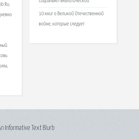
социально-аналитической.
ib.Ru.
10 книг о Великой Отечественной
дневно
войне, которые следует.
й
ный.
овь:
ины,
n Informative Text Blurb