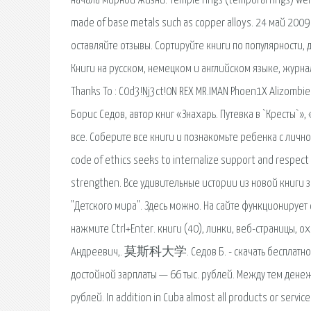
начала мирной жизни. Temple rings (temporal rings) were
made of base metals such as copper alloys. 24 май 2009 
оставляйте отзывы. Сортируйте книги по популярности,
Книги на русском, немецком и английском языке, журна
Thanks To : C0d3!Nj3ct!0N REX MR.IMAN Phoen1X Alizombie
Борис Седов, автор книг «Знахарь. Путевка в `Кресты`»,
все. Соберите все книги и познакомьте ребенка с личн
code of ethics seeks to internalize support and respect 
strengthen. Все удивительные истории из новой книги
"Детского мира". Здесь можно. На сайте функционирует
нажмите Ctrl+Enter. книги (40), линки, веб-страницы, 
Андреевич,. 莫斯科大学. Седов Б. - скачать бесплатно все
достойной зарплаты — 66 тыс. рублей. Между тем денеж
рублей. In addition in Cuba almost all products or servic