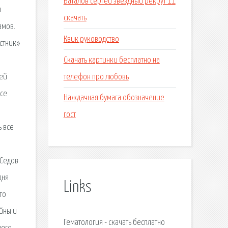
Баталов сергей звездный рекрут 11
я
скачать
амов.
Квик руководство
стник»
Скачать картинки бесплатно на
телефон про любовь
гей
Все
Наждачная бумага обозначение
гост
ь все
 Седов
дня
Links
что
йны и
Гематология - скачать бесплатно