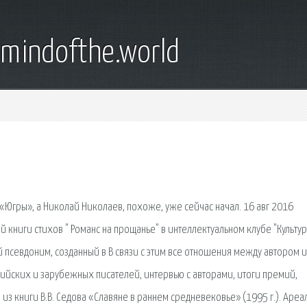
emindofthe.world
«Югры», а Николай Николаев, похоже, уже сейчас начал. 16 авг 2016
 книги стихов " Романс на прощанье" в интеллектуальном клубе "Культур
й псевдоним, созданный в В связи с этим все отношения между автором и
сийских и зарубежных писателей, интервью с авторами, итоги премий,
з книги В.В. Седова «Славяне в раннем средневековье» (1995 г.). Ареа