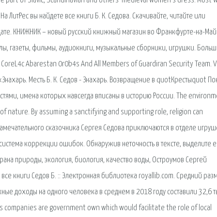
 part of Slavic, Scandinavian and others' medieval women's dress. Most 
На ЛитРес вы найдете все книги Б. К. Седова. Скачивайте, читайте или
 дате. КНИЖНИК – новый русский книжный магазин во Франкфурте-на-Май
лы, газеты, фильмы, аудиокниги, музыкальные сборники, игрушки. Больш
 CoreL4c Abarestan 0r0b4s And All Members of Guardiran Security Team. V
 «Знахарь. Месть Б. К. Седов - Знахарь. Возвращение в quotКрестыquot По
остями, имена которых навсегда вписаны в историю России. The environm
of nature. By assuming a sanctifying and supporting role, religion can
 замечательного сказочника Сергея Седова приключаются в отделе игруш
 система коррекции ошибок. Обнаружив неточность в тексте, выделите е
охрана природы, экология, биология, качество воды, Остроумов Сергей
 книги Седов Б. :: Электронная библиотека royallib.com. Средний раз
ные доходы на одного человека в среднем в 2018 году составили 32,6 т
es companies are government own which would facilitate the role of local