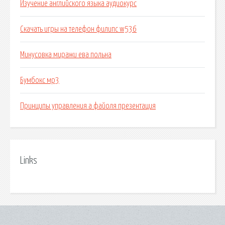
Изучение английского языка аудиокурс
Скачать игры на телефон филипс w536
Минусовка миражи ева польна
Бумбокс мр3
Принципы управления а файоля презентация
Links