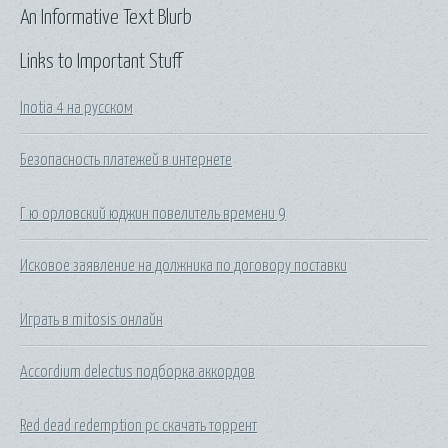
An Informative Text Blurb
Links to Important Stuff
Inotia 4 на русском
Безопасность платежей в интернете
Г ю орловский юджин повелитель времени 9
Исковое заявление на должника по договору поставки
Играть в mitosis онлайн
Accordium delectus подборка аккордов
Red dead redemption pc скачать торрент