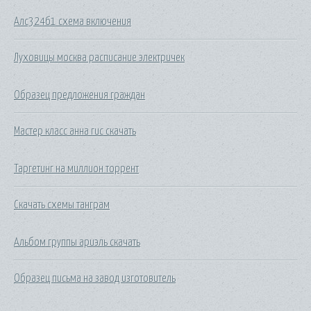
Алс324б1 схема включения
Луховицы москва расписание электричек
Образец предложения граждан
Мастер класс анна гис скачать
Таргетинг на миллион торрент
Скачать схемы танграм
Альбом группы ариэль скачать
Образец письма на завод изготовитель