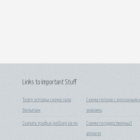
Links to Important Stuff
Театр эстрады схема зала
Схема города с дорожным
бельэтаж
знаками
Скачать трафик рейсер на пк
Схема государственный
аппарат