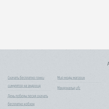
A
и
Скачать бесплатно гонки
Мир моды магазин
симулятор на андроид
Макдональд ufc
День победы песня скачать
бесплатно кобзон