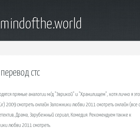
emindofthe.world
 перевод стс
водятся прямые аналогии м/д "Эврикой" и "Хранилищем", хотя лично я это
ür) 2009 смотреть онлайн Заложники любви 2011 смотреть онлайн (все 
 Детектив, Драма, Зарубежный сериал, Комедия. Рекомендуем также к
ники любви 2011 смотреть.