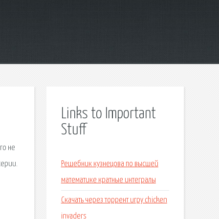
Links to Important
Stuff
го не
серии.
Решебник кузнецова по высшей
математике кратные интегралы
Скачать через торрент игру chicken
invaders