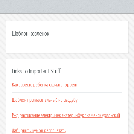
Шаблон козленок
Links to Important Stuff
Как завести ребенка скачать торрент
Шаблон пригласительный на свадьбу
Ржд расписание электричек екатеринбург каменск уральский
Лабиринты кумон распечатать