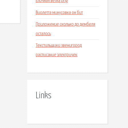
Елочная ветка png
Виолетта минусовка он бит
Приложение сколько до дембеля
осталось
Текстильщики звенигород
расписание электричек
Links