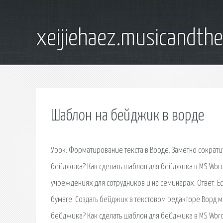
xeijiehaez.musicandth
Шаблон на бейджик в ворде
Урок: Форматирование текста в Ворде. Заметно сократит
бейджика? Как сделать шаблон для бейджика в MS Word 
учреждениях для сотрудников и на семинарах. Ответ: Е
бумаге. Создать бейджик в текстовом редакторе Ворд мо
бейджика? Как сделать шаблон для бейджика в MS Word