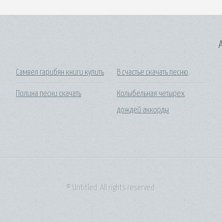
A
Самвел гарибян книги купить
В счастье скачать песню
Полина песни скачать
Колыбельная четырех
дождей аккорды
© Untitled. All rights reserved.