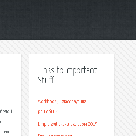
Links to Important
Stuff
Workbook 5 класс ваулина
 белой
решебник
го
Limp bizkit скачать альбом 2015
авная