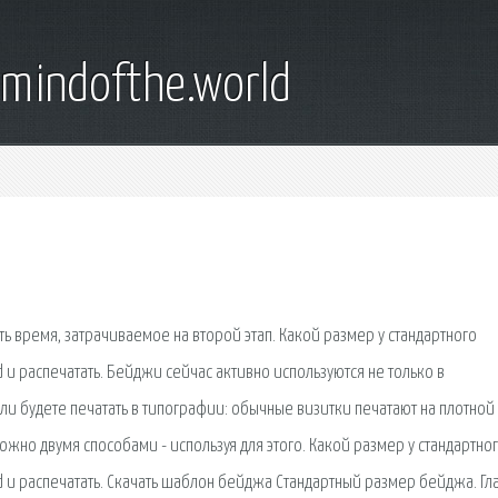
emindofthe.world
ь время, затрачиваемое на второй этап. Какой размер у стандартного
и распечатать. Бейджи сейчас активно используются не только в
сли будете печатать в типографии: обычные визитки печатают на плотной
жно двумя способами - используя для этого. Какой размер у стандартно
 и распечатать. Скачать шаблон бейджа Стандартный размер бейджа. Гл