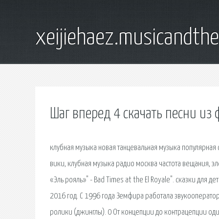
xeijiehaez.musicandth
Шаг вперед 4 скачать песни из
клубная музыка новая танцевальная музыка популярная с
вики, клубная музыка радио москва частота вещания, э
«Эль рояль»" - Bad Times at the El Royale". сказки для
2016 год. С 1996 года Земфира работала звукооперат
ролики (джинглы). 0 От концепции до контрацепции од