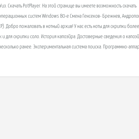
з. Скачать PotPlayer. На этой странице вы имеете возможность скачать
 операционных систем Windows 80-е Смена Генсеков- Брежнев, Андропо
). Добро пожаловать в нотный архив! У нас есть ноты для скрипки более
к и для скрипки соло. История капоэйра. Достоверные сведения о капоэ
сь несколько ранее. Экспериментальная система поиска. Программно-аппа