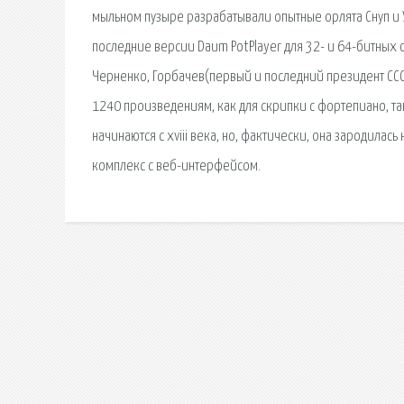
мыльном пузыре разрабатывали опытные орлята Снуп и Уи
последние версии Daum PotPlayer для 32- и 64-битных
Черненко, Горбачев(первый и последний президент СССР
1240 произведениям, как для скрипки с фортепиано, та
начинаются с xviii века, но, фактически, она зародила
комплекс с веб-интерфейсом.