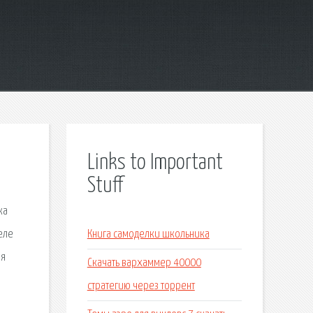
Links to Important
Stuff
ка
еле
Книга самоделки школьника
ия
Скачать вархаммер 40000
стратегию через торрент