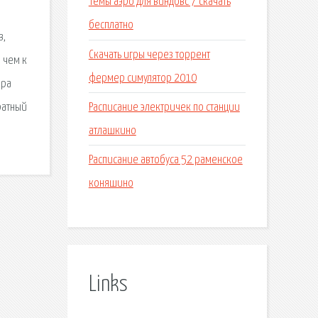
Темы аэро для виндовс 7 скачать
бесплатно
в,
Скачать игры через торрент
 чем к
фермер симулятор 2010
йра
Расписание электричек по станции
ратный
атлашкино
Расписание автобуса 52 раменское
коняшино
Links