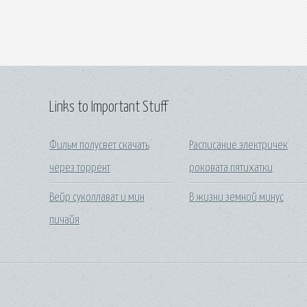
Links to Important Stuff
Фильм полусвет скачать
Расписание электричек
через торрент
роковата пятихатки
Вейр суколлават и мин
В жизни земной минус
пичайя