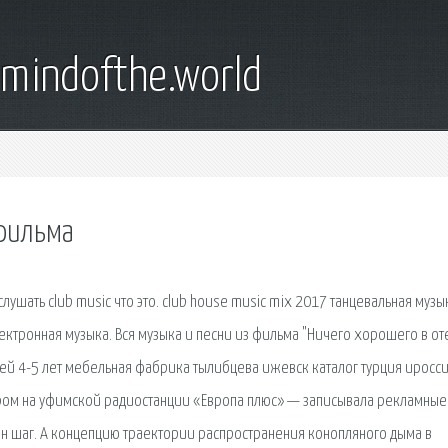
emindofthe.world
 фильма
лушать club music что это. club house music mix 2017 танцевальная музы
лектронная музыка. Вся музыка и песни из фильма "Ничего хорошего в от
 детей 4-5 лет мебельная фабрика тылибцева ижевск каталог турция иросс
ором на уфимской радиостанции «Европа плюс» — записывала рекламные
ин шаг. А концепцию траектории распространения конопляного дыма в