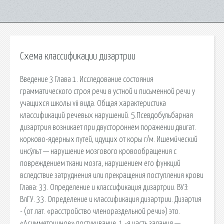
Схема классификации дизартрии
Введение 3 Глава 1. Исследование состояния
грамматического строя речи в устной и письменной речи у
учащихся школы vii вида. Общая характеристика
классификаций речевых нарушений. 5.Псевдобульбарная
дизартрия возникает при двустороннем поражении двигат.
корково-ядерных путей, идущих от коры г/м. Ишеми́ческий
инсу́льт — нарушение мозгового кровообращения с
повреждением ткани мозга, нарушением его функций
вследствие затруднения или прекращения поступления крови
Глава: 33. Определение и классификация дизартрии. ВУЗ:
ВлГУ. 33. Определение и классификация дизартрии. Дизартия
- (от лат. «расстройство членораздельной речи») это.
«Асимметричное» постукивание. 1 -я часть задания —