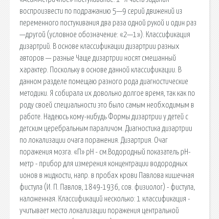
воспроизвести по подражанию 5—9 серий движений из
переменного постукивания два раза одной рукой и один раз
—другой (условное обозначение: «2—1»). Классификация
дизартрий. В основе классификации дизартрии разных
авторов — разные Чаще дизартрии носят смешанный
характер. Поскольку в основе данной классификации. В
данном разделе помещаю разного рода диагностические
методики. Я собирала их довольно долгое время, так как по
роду своей специальности это было самым необходимым в
работе. Надеюсь кому-нибудь Формы дизартрии у детей с
детским церебральным параличом. Диагностика дизартрии
по локализации очага поражения. Дизартрия. Очаг
поражения мозга. «П» рН - см.Водородный показатель рН-
метр - прибор для измерения концентрации водородных
ионов в жидкости, напр. в пробах крови Павлова кишечная
фистула (И. П. Павлов, 1849-1936, сов. физиолог) - фистула,
наложенная. Классификаций несколько: 1 классификация -
учитывает место локализации поражения центральной