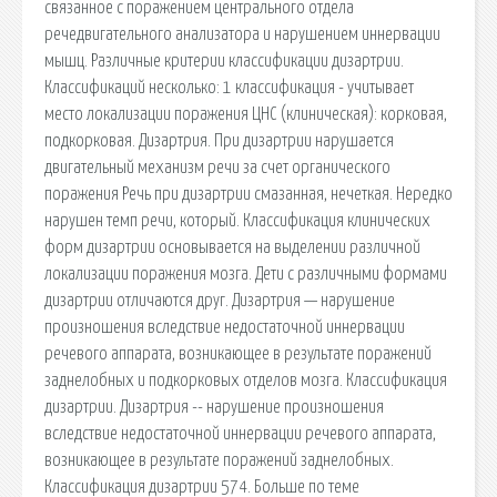
связанное с поражением центрального отдела
речедвигательного анализатора и нарушением иннервации
мышц. Различные критерии классификации дизартрии.
Классификаций несколько: 1 классификация - учитывает
место локализации поражения ЦНС (клиническая): корковая,
подкорковая. Дизартрия. При дизартрии нарушается
двигательный механизм речи за счет органического
поражения Речь при дизартрии смазанная, нечеткая. Нередко
нарушен темп речи, который. Классификация клинических
форм дизартрии основывается на выделении различной
локализации поражения мозга. Дети с различными формами
дизартрии отличаются друг. Дизартрия — нарушение
произношения вследствие недостаточной иннервации
речевого аппарата, возникающее в результате поражений
заднелобных и подкорковых отделов мозга. Классификация
дизартрии. Дизартрия -- нарушение произношения
вследствие недостаточной иннервации речевого аппарата,
возникающее в результате поражений заднелобных.
Классификация дизартрии 574. Больше по теме