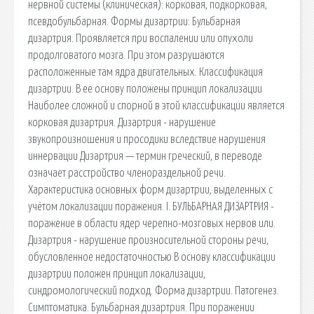
нервной системы (клиническая): корковая, подкорковая,
псевдобульбарная. Формы дизартрии: Бульбарная
дизартрия. Проявляется при воспалении или опухоли
продолговатого мозга. При этом разрушаются
расположенные там ядра двигательных. Классификация
дизартрии. В ее основу положены принцип локализации
Наиболее сложной и спорной в этой классификации является
корковая дизартрия. Дизартрия - нарушение
звукопроизношения и просодики вследствие нарушения
иннервации Дизартрия — термин греческий, в переводе
означает расстройство членораздельной речи.
Характеристика основных форм дизартрии, выделенных с
учётом локализации поражения. I. БУЛЬБАРНАЯ ДИЗАРТРИЯ -
поражение в области ядер черепно-мозговых нервов или.
Дизартрия - нарушение произносительной стороны речи,
обусловленное недостаточностью В основу классификации
дизартрии положен принцип локализации,
синдромологический подход. Форма дизартрии. Патогенез.
Симптоматика. Бульбарная дизартрия. При поражении