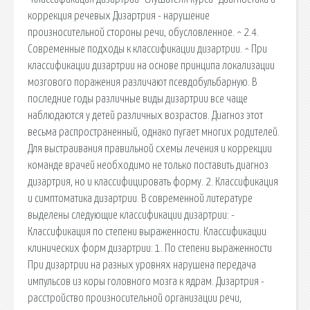
коррекция речевых Дизартрия - нарушение
произносительной стороны речи, обусловленное. ^ 2.4.
Современные подходы к классификации дизартрии. ^ При
классификации дизартрии на основе принципа локализации
мозгового поражения различают псевдобульбарную. В
последние годы различные виды дизартрии все чаще
наблюдаются у детей различных возрастов. Диагноз этот
весьма распространенный, однако пугает многих родителей.
Для выстраивания правильной схемы лечения и коррекции
команде врачей необходимо не только поставить диагноз
дизартрия, но и классифицировать форму. 2. Классификация
и симптоматика дизартрии. В современной литературе
выделены следующие классификации дизартрии: -
Классификация по степени выраженности. Классификации
клинических форм дизартрии: 1. По степени выраженности
При дизартрии на разных уровнях нарушена передача
импульсов из коры головного мозга к ядрам. Дизартрия -
расстройство произносительной организации речи,