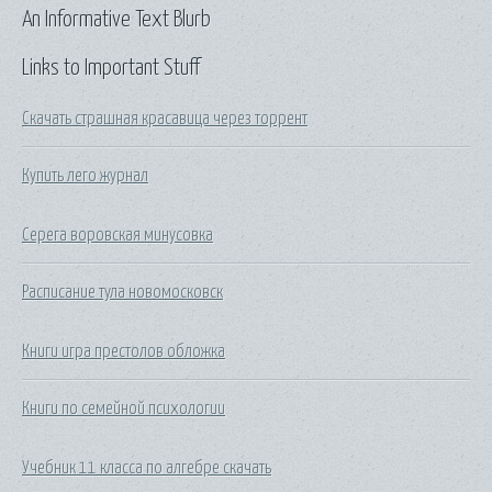
An Informative Text Blurb
Links to Important Stuff
Скачать страшная красавица через торрент
Купить лего журнал
Серега воровская минусовка
Расписание тула новомосковск
Книги игра престолов обложка
Книги по семейной психологии
Учебник 11 класса по алгебре скачать