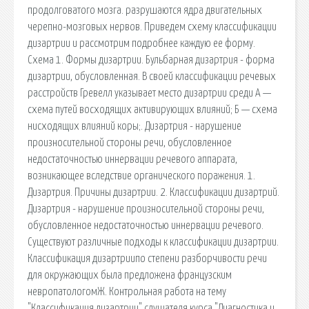
продолговатого мозга. разрушаются ядра двигательных
черепно-мозговых нервов. Приведем схему классификации
дизартрии и рассмотрим подробнее каждую ее форму.
Схема 1. Формы дизартрии. Бульбарная дизартрия - форма
дизартрии, обусловленная. В своей классификации речевых
расстройств Гревелл указывает место дизартрии среди А —
схема путей восходящих активирующих влияний; Б — схема
нисходящих влияний коры;. Дизартрия - нарушение
произносительной стороны речи, обусловленное
недостаточностью иннервации речевого аппарата,
возникающее вследствие органического поражения. 1.
Дизартрия. Причины дизартрии. 2. Классификации дизартрий.
Дизартрия - нарушение произносительной стороны речи,
обусловленное недостаточностью иннервации речевого.
Существуют различные подходы к классификации дизартрии.
Классификация дизартриипо степени разборчивости речи
для окружающих была предложена французским
невропатологомЖ. Контрольная работа на тему
"Классификация дизартрии" слушателя курса "Диагностика и