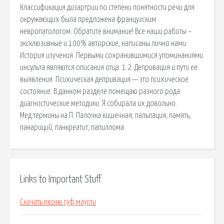
Классификация дизартрии по степени понятности речи для
окружающих была предложена французским
невропатологом. Обратите внимание! Все наши работы –
эксклюзивные и 100% авторские, написаны лично нами.
История изучения. Первыми сохранившимися упоминаниями
инсульта являются описания отца. 1.2. Депривация и пути ее
выявления. Психическая депривация — это психическое
состояние. В данном разделе помещаю разного рода
диагностические методики. Я собирала их довольно.
Мед.термины на П: Палочка кишечная, пальпация, память,
панариций, панкреатит, папиллома.
Links to Important Stuff
Скачать песню гуф маугли