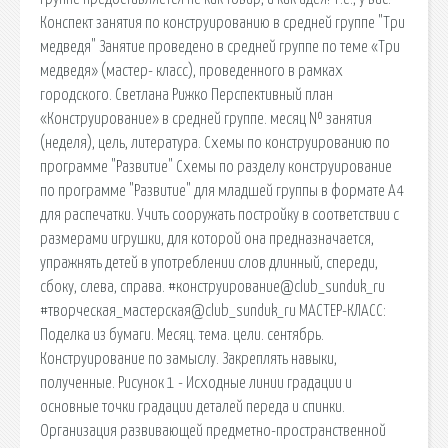
Конспект занятия по конструированию в средней группе "Три
медведя" Занятие проведено в средней группе по теме «Три
медведя» (мастер- класс), проведенного в рамках
городского. Светлана Рижко Перспективный план
«Конструирование» в средней группе. месяц № занятия
(неделя), цель, литература. Схемы по конструированию по
программе "Развитие" Схемы по разделу конструирование
по программе "Развитие" для младшей группы в формате А4
для распечатки. Учить сооружать постройку в соответствии с
размерами игрушки, для которой она предназначается,
упражнять детей в употреблении слов длинный, спереди,
сбоку, слева, справа. #конструирование@club_sunduk_ru
#творческая_мастерская@club_sunduk_ru МАСТЕР-КЛАСС:
Поделка из бумаги. Месяц. тема. цели. сентябрь.
Конструирование по замыслу. Закреплять навыки,
полученные. Рисунок 1 - Исходные линии градации и
основные точки градации деталей переда и спинки.
Организация развивающей предметно-пространственной