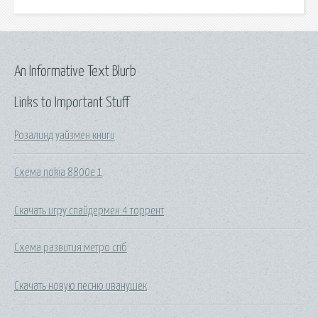
An Informative Text Blurb
Links to Important Stuff
Розалинд уайзмен книги
Схема nokia 8800e 1
Скачать игру спайдермен 4 торрент
Схема развития метро спб
Скачать новую песню иванушек