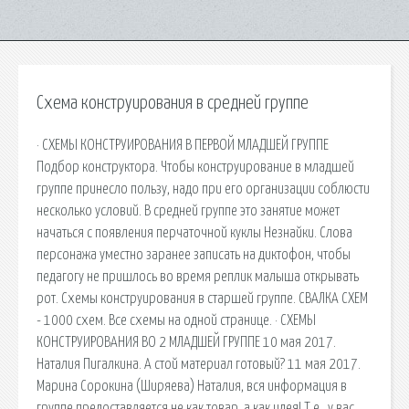
Схема конструирования в средней группе
· СХЕМЫ КОНСТРУИРОВАНИЯ В ПЕРВОЙ МЛАДШЕЙ ГРУППЕ
Подбор конструктора. Чтобы конструирование в младшей
группе принесло пользу, надо при его организации соблюсти
несколько условий. В средней группе это занятие может
начаться с появления перчаточной куклы Незнайки. Слова
персонажа уместно заранее записать на диктофон, чтобы
педагогу не пришлось во время реплик малыша открывать
рот. Схемы конструирования в старшей группе. СВАЛКА СХЕМ
- 1000 схем. Все схемы на одной странице. · СХЕМЫ
КОНСТРУИРОВАНИЯ ВО 2 МЛАДШЕЙ ГРУППЕ 10 мая 2017.
Наталия Пигалкина. А стой материал готовый? 11 мая 2017.
Марина Сорокина (Ширяева) Наталия, вся информация в
группе предоставляется не как товар, а как идея! Т.е., у вас.