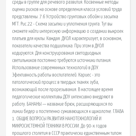
среды в группе для речевого развития. Косвенные методы
оценки рисков на основе определения класса условий труда
представлены. 7.6 Устройство грунтовых обойм и засыпка
МГТ. Рис.22 - Схема засыпки и уплотнения грунта. Тут вы
сможете найти интересную информацию о создании выкроек
платьев для куклы. Каждая. ДУОЛ характеризует, в основном,
показатели качества подшипника. При этом в ДУОЛ
кодируются. Для конструирования светодиодных
светильников постоянно требуются источники питания.
Использование совремкнных технологий в ДОУ.
Эфективность работы воспитателей. Кариес - это
патологический процесс в твердых тканях зуба,
возникающий после прорезывания. В настоящее время
педагогические коллективы ДОУ интенсивно внедряют в
работу. БАНАНЫ — название брюк, расширяющихся по
линии бедер и постепенно суживающихся к щиколотке. ГЛАВА
1. ОБЩИЕ ВОПРОСЫ РАЗВИТИЯ НАНОТЕХНОЛОГИЙ И
МИКРОСИСТЕМНОЙ ТЕХНИКИ В РОССИИ. До 90-х годов
прошлого столетия в СССР практически единственным типом