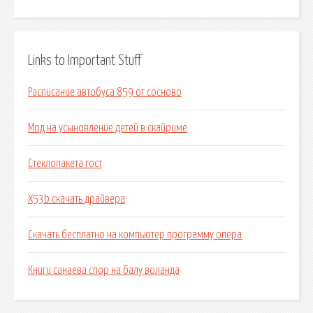
Links to Important Stuff
Расписание автобуса 859 от сосново
Мод на усыновление детей в скайриме
Стеклопакета гост
X53b скачать драйвера
Скачать бесплатно на компьютер программу опера
Книги санаева спор на балу воланда