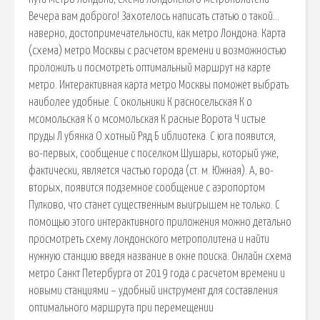
Вечера вам доброго! Захотелось написать статью о такой…
наверно, достопримечательности, как метро Лондона. Карта
(схема) метро Москвы с расчетом времени и возможностью
проложить и посмотреть оптимальный маршрут на карте
метро. Интерактивная карта метро Москвы поможет выбрать
наиболее удобные. С окольники К расносельская К о
мсомольская К о мсомольская К расные Ворота Ч истые
пруды Л убянка О хотный Ряд Б иблиотека. С юга появится,
во-первых, сообщение с поселком Шушары, который уже,
фактически, является частью города (ст. м. Южная). А, во-
вторых, появится подземное сообщение с аэропортом
Пулково, что станет существенным выигрышем не только. С
помощью этого интерактивного приложения можно детально
просмотреть схему лондонского метрополитена и найти
нужную станцию введя название в окне поиска. Онлайн схема
метро Санкт Петербурга от 2019 года с расчетом времени и
новыми станциями – удобный инструмент для составления
оптимального маршрута при перемещении