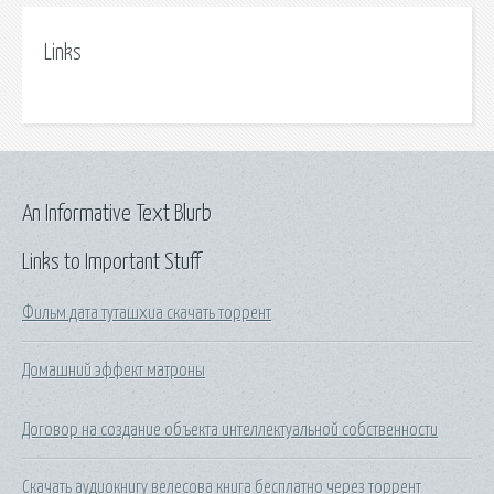
Links
An Informative Text Blurb
Links to Important Stuff
Фильм дата туташхиа скачать торрент
Домашний эффект матроны
Договор на создание объекта интеллектуальной собственности
Скачать аудиокнигу велесова книга бесплатно через торрент