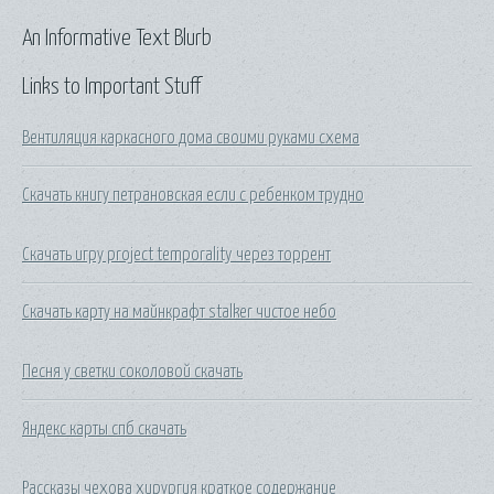
An Informative Text Blurb
Links to Important Stuff
Вентиляция каркасного дома своими руками схема
Скачать книгу петрановская если с ребенком трудно
Скачать игру project temporality через торрент
Скачать карту на майнкрафт stalker чистое небо
Песня у светки соколовой скачать
Яндекс карты спб скачать
Рассказы чехова хирургия краткое содержание