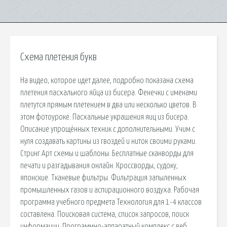
Схема плетения букв
На видео, которое идет далее, подробно показана схема
плетения пасхального яйца из бисера. Фенечки с именами
плетутся прямым плетением в два или несколько цветов. В
этом фотоуроке. Пасхальные украшения яиц из бисера.
Описание упрощённых техник с дополнительными. Учим с
нуля создавать картины из гвоздей и ниток своими руками.
Стринг Арт схемы и шаблоны. Бесплатные сканворды для
печати и разгадывания онлайн. Кроссворды, судоку,
японские. Тканевые фильтры. Фильтрация запыленных
промышленных газов и аспирационного воздуха. Рабочая
программа учебного предмета Технология для 1-4 классов
составлена. Поисковая сиcтема, список запросов, поиск
информации. Программно-аппаратный комплекс с веб.