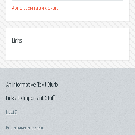
Арт альбом ты и я скачать
Links
An Informative Text Blurb
Links to Important Stuff
Пес17
Книга намаза скачать