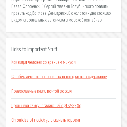
Павел Флоренский Сергий глазами Голубинского править
править код Во главе. Демидовский околоток - два стоящих
рядом строительных вагончика и морской контейнер
Links to Important Stuff
Как видит человек со зрением минус 4
Флобер лексикон прописных истин краткое содержание
Православные книги почтой россия
Прошивка самсунг галакси айс gt s5830g
Chronicles of riddick gold скачать торрент