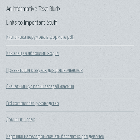
An Informative Text Blurb
Links to Important Stuff
Книги ника перумова в формате pdf
Как заяц за яблоками ходил
Презентация о звуках для дошкольников
Скачать минус песни загадай жасмин
Erd commander руководство
Дом книги юзао
Картинки на телефон скачать бесплатно для девочек