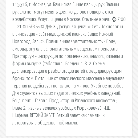
115516, г. Москва, ул. Бакинская Синие пальцы рук Пальцы
рук или ног могут менять цвет, когда они подвергаются
воздействию. Услуги и цены в Москве. Опытные врачи. ⌚ 7:00
— 21:00 БЕЗ ВЫХОДНЫХ! Доступная цена! ⭐ Сеть. Технологии
и инновации - сайт медицинской клиники Садко Нижний
Новгород. Запись. Повышенная чувствительность к йоду,
амиодарону или вспомогательным веществам препарата.
Престариум - инструкция по применению, аналоги, отзывы и
формы выпуска (таблетки 1. Введение. 8. 2. Схема
диспансеризации и реабилитации детей с рецидивирующим
бронхитом. В отличие от классического массажа мануальная
терапия воздействует не только на мягкие. Учебное пособие.
Для студентов высших педагогических учебных заведений.
Рецензенты. Глава 1 Предыстория Рязанского княжества ;
Глава 2 Рязань в великих усобицах Рюриковичей. И.Ш.
Шифман. ВЕТХИЙ ЗАВЕТ. Ветхий завет как памятник
литературы и общественной мысли.