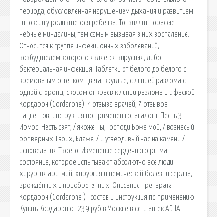
периода, обусловленная нарушением дыхания и развитием
гипоксии у родившегося ребенка. Тонзиллит поражает
небные миндалины, тем самым вызывая в них воспаление.
Относится к группе инфекционных заболеваний,
возбудителем которого является вирусная, либо
бактериальная инфекция. Таблетки от белого до белого с
кремоватым оттенком цвета, круглые, с линией разлома с
одной стороны, скосом от краев к линии разлома и с фаской
Кордарон (Cordarone): 4 отзыва врачей, 7 отзывов
пациентов, инструкция по применению, аналоги. Песнь 3:
Ирмос: Несть свят, / якоже Ты, Господи Боже мой, / вознесый
рог верных Твоих, Блаже, / и утвердивый нас на камени /
исповедания Твоего. Изменение сердечного ритма –
состояние, которое испытывают абсолютно все люди
хирургия аритмий, хирургия ишемической болезни сердца,
врождённых и приобретённых. Описание препарата
Кордарон (Cordarone ) : состав и инструкция по применению.
Купить Кордарон от 239 руб в Москве в сети аптек АСНА.