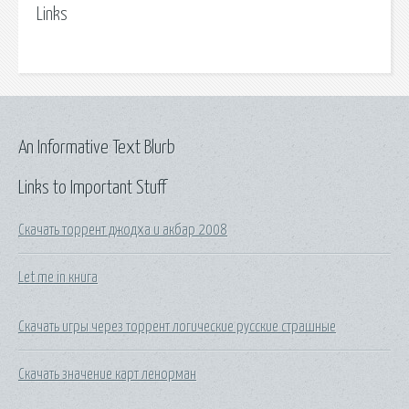
Links
An Informative Text Blurb
Links to Important Stuff
Скачать торрент джодха и акбар 2008
Let me in книга
Скачать игры через торрент логические русские страшные
Скачать значение карт ленорман