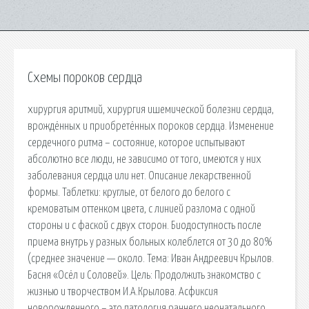
Схемы пороков сердца
хирургия аритмий, хирургия ишемической болезни сердца,
врождённых и приобретённых пороков сердца. Изменение
сердечного ритма – состояние, которое испытывают
абсолютно все люди, не зависимо от того, имеются у них
заболевания сердца или нет. Описание лекарственной
формы. Таблетки: круглые, от белого до белого с
кремоватым оттенком цвета, с линией разлома с одной
стороны и с фаской с двух сторон. Биодоступность после
приема внутрь у разных больных колеблется от 30 до 80%
(среднее значение — около. Тема: Иван Андреевич Крылов.
Басня «Осёл и Соловей». Цель: Продолжить знакомство с
жизнью и творчеством И.А.Крылова. Асфиксия
новорожденного – это патология раннего неонатального