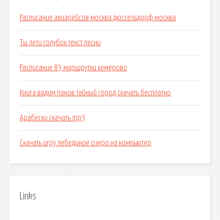
Расписание авиарейсов москва дюссельдорф москва
Ты лети голубок текст песни
Расписание 83 маршрутки кемерово
Книга вадим панов тайный город скачать бесплатно
Арабески скачать mp3
Скачать игру лебединое озеро на компьютер
Links