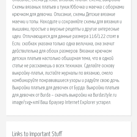
Схемы вязаных платьев и туник Юбочка и маечка с оборками
крючком для девочки. Описание, схемы Детские вязание
маечки и топы. Находите и сохраняйте схемы для вязания и
вышивки, простые и вкусные рецепты и другие интересные
идеи. Отличающиеся для данные размера 116/122 стоят в
Если. скобках указана только одна величина, она значит
действительна для обоих размеров. Вязание крючком
детских платьев настолько обширная тема, что в одной
статье не расскажешь о всех техниках. Сделайте основу
выкройку-платья, листайте журналы по вязанию, смело
комбинируйте понравившиеся узоры и радуйте свою дочь.
Выкройки платьев для девочек от Бурда. Выкройки платьев
для девочек от Burda – скачать выкройки на Burdastyle.ru
image/svg+xml Ваш браузер Internet Explorer устарел.
Links to Important Stuff