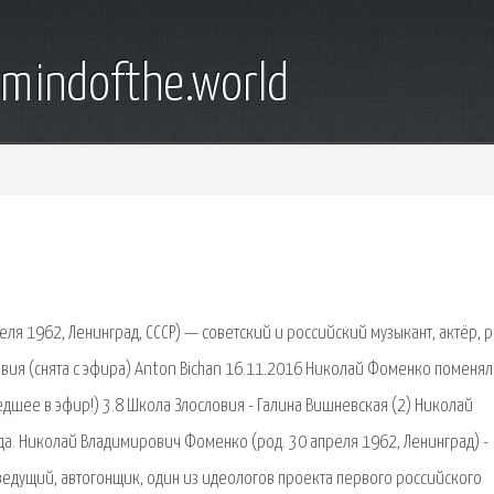
emindofthe.world
ля 1962, Ленинград, СССР) — советский и российский музыкант, актёр, р
овия (снята с эфира) Anton Bichan 16.11.2016 Николай Фоменко поменял
шее в эфир!) 3.8 Школа Злословия - Галина Вишневская (2) Николай
да. Николай Владимирович Фоменко (род. 30 апреля 1962, Ленинград) -
еведущий, автогонщик, один из идеологов проекта первого российского