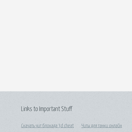
Links to Important Stuff
Скачать чит блокада 3d cheat
Читы для танки онлайн