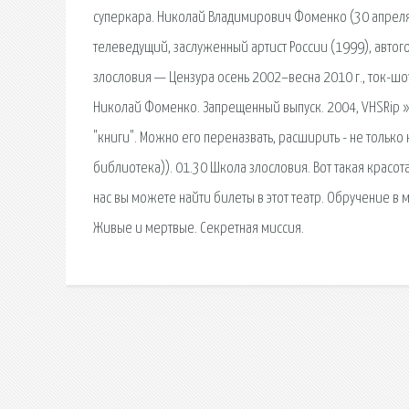
суперкара. Николай Владимирович Фоменко (30 апреля 1
телеведущий, заслуженный артист России (1999), автог
злословия — Цензура осень 2002–весна 2010 г., ток-шоу
Николай Фоменко. Запрещенный выпуск. 2004, VHSRip » 
"книги". Можно его переназвать, расширить - не только к
библиотека)). 01.30 Школа злословия. Вот такая красот
нас вы можете найти билеты в этот театр. Обручение в 
Живые и мертвые. Секретная миссия.