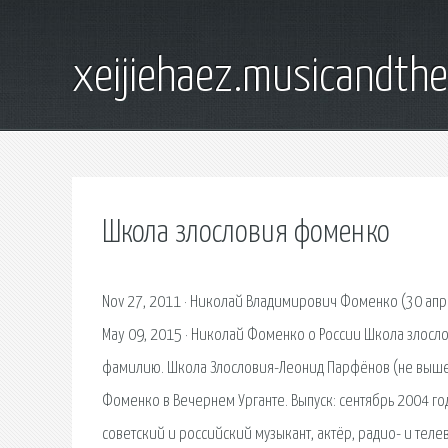
xeijiehaez.musicandth
Школа злословия фоменко
Nov 27, 2011 · Николай Владимирович Фоменко (30 апре
May 09, 2015 · Николай Фоменко о России Школа злосл
фамилию. Школа Злословия-Леонид Парфёнов (не вышед
Фоменко в Вечернем Урганте. Выпуск: сентябрь 2004 го
советский и российский музыкант, актёр, радио- и тел