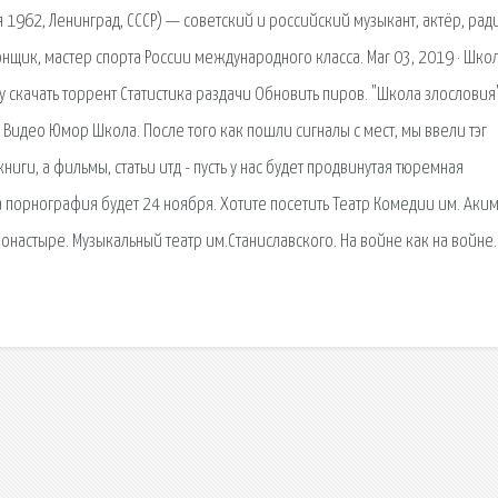
962, Ленинград, СССР) — советский и российский музыкант, актёр, рад
онщик, мастер спорта России международного класса. Mar 03, 2019 · Шко
 скачать торрент Статистика раздачи Обновить пиров. "Школа злословия"
Видео Юмор Школа. После того как пошли сигналы с мест, мы ввели тэг
ниги, а фильмы, статьи итд - пусть у нас будет продвинутая тюремная
а порнография будет 24 ноября. Хотите посетить Театр Комедии им. Аким
монастыре. Музыкальный театр им.Станиславского. На войне как на войне.