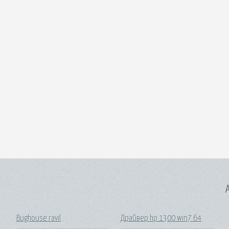
A
Bughouse ravil
Драйвер hp 1300 win7 64