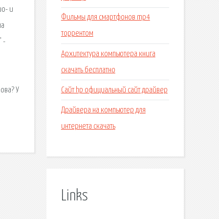
ио- и
Фильмы для смартфонов mp4
ла
торрентом
 -
Архитектура компьютера книга
скачать бесплатно
Сайт hp официальный сайт драйвер
ова? У
Драйвера на компьютер для
интернета скачать
Links