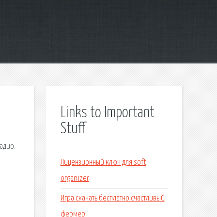
Links to Important
Stuff
адио.
Лицензионный ключ для soft
organizer
Игра скачать бесплатно счастливый
фермер