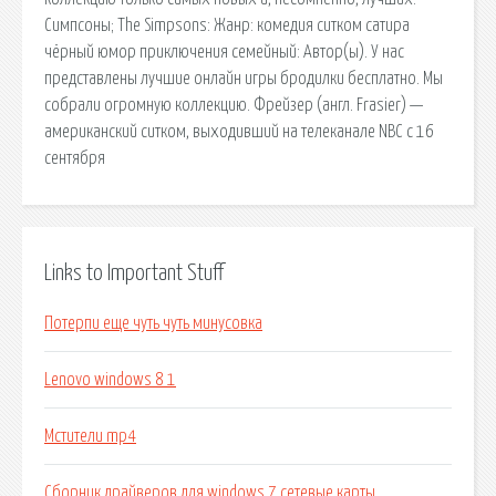
Симпсоны; The Simpsons: Жанр: комедия ситком сатира
чёрный юмор приключения семейный: Автор(ы). У нас
представлены лучшие онлайн игры бродилки бесплатно. Мы
собрали огромную коллекцию. Фрейзер (англ. Frasier) —
американский ситком, выходивший на телеканале NBC с 16
сентября
Links to Important Stuff
Потерпи еще чуть чуть минусовка
Lenovo windows 8 1
Мстители mp4
Сборник драйверов для windows 7 сетевые карты