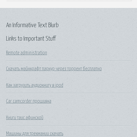
An Informative Text Blurb
Links to Important Stuff
Remote administration
Скачать майнкрафт паркур через торрент бесплатно
Как загрузить аудиокнигу в ipod
Car camcorder прошивка
Книги таис афинской
Машины для трекмании скачать