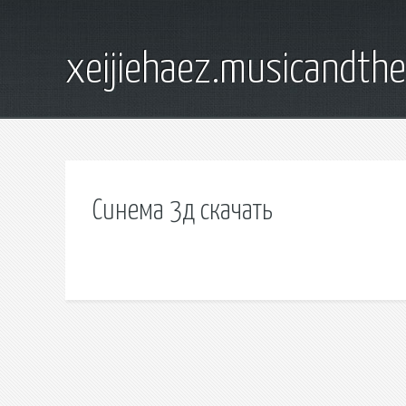
xeijiehaez.musicandth
Синема 3д скачать