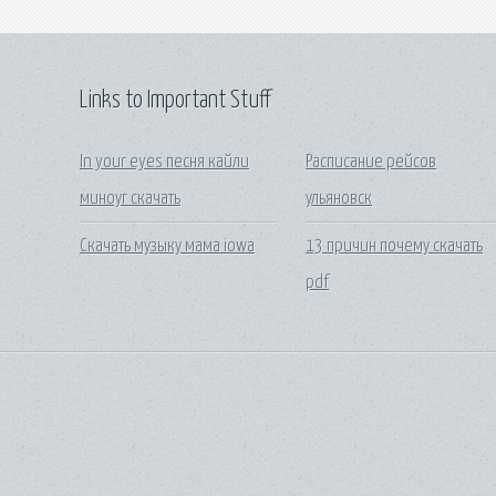
Links to Important Stuff
In your eyes песня кайли
Расписание рейсов
миноуг скачать
ульяновск
Скачать музыку мама iowa
13 причин почему скачать
pdf