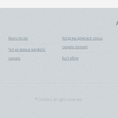
A
Книги по аэс
Когда мы дома все серии
скачать торрент
Чит на звание варфейс
скачать
Kurt elling
© Untitled. All rights reserved.