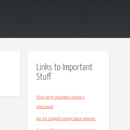
Links to Important
Stuff
Узор жгут спицами схема и
описание
Ах эта свадьба минусовка ремикс