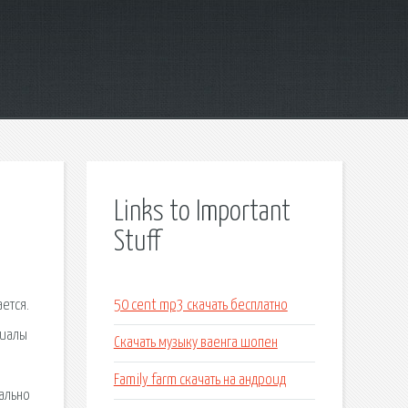
Links to Important
Stuff
ется.
50 cent mp3 скачать бесплатно
риалы
Скачать музыку ваенга шопен
Family farm скачать на андроид
ально