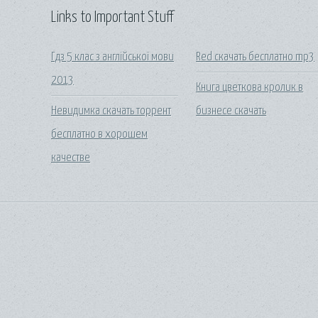
Links to Important Stuff
Гдз 5 клас з англійської мови
Red скачать бесплатно mp3
2013
Книга цветкова кролик в
Невидимка скачать торрент
бизнесе скачать
бесплатно в хорошем
качестве