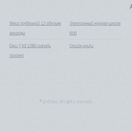
A
Ляпис трубецкой 12 обезьян
Электронный журнал школа
аккорды
606
Елки 3 hd 1080 скачать
Список книги
торрент
© Untitled. All rights reserved.