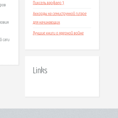
Пиксель варфаер 3
еров
Аккорды на семиструнной гитаре
для начинающих
ловия
Лучшие книги о ядерной войне
й саги
Links