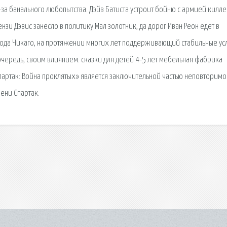
за банального любопытства. Дэйв Батиста устроит бойню с армией килл
зи Дэвис занесло в политику Мал золотник, да дорог Иван Реон едет в
рода Чикаго, на протяжении многих лет поддерживающий стабильные ус
очередь, своим влиянием. сказки для детей 4-5 лет мебельная фабрика
партак: Война проклятых» является заключительной частью неповторимо
ени Спартак.