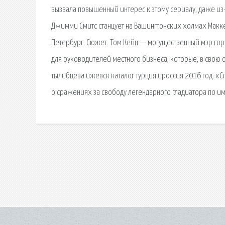
вызвала повышенный интерес к этому сериалу, даже из-
Джимми Смитс станцует на Вашингтонских холмах Маккен
Петербург. Сюжет. Том Кейн — могущественный мэр го
для руководителей местного бизнеса, которые, в свою 
тылибцева ижевск каталог турция ироссия 2016 год. «С
о сражениях за свободу легендарного гладиатора по им