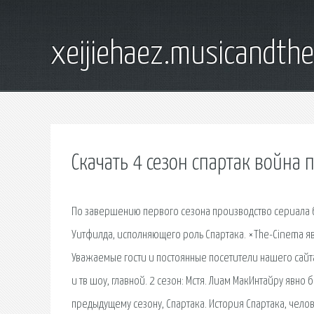
xeijiehaez.musicandth
Скачать 4 сезон спартак война
По завершению первого сезона производство сериала б
Уитфилда, исполняющего роль Спартака. ×The-Cinema я
Уважаемые гости и постоянные посетители нашего сайта
и тв шоу, главной. 2 сезон: Мстя. Лиам МакИнтайру явн
предыдущему сезону, Спартака. История Спартака, чело