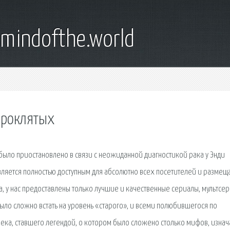
emindofthe.world
 проклятых
ыло приостановлено в связи с неожиданной диагностикой рака у Энди
вляется полностью доступным для абсолютно всех посетителей и размеща
, у нас предоставлены только лучшие и качественные сериалы, мультсе
о было сложно встать на уровень «старого», и всеми полюбившегося по
века, ставшего легендой, о котором было сложено столько мифов, изнач