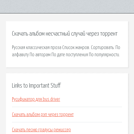
Скачать альбом несчастный случай через торрент
Русская классическая проза Список жанров. Сортировать: По
алфавиту По авторам По дате поступления По популярности.
Links to Important Stuff
Русификатор для bus driver
Скачать альбом рэп через торрент
Скачать песню градусы режиссер