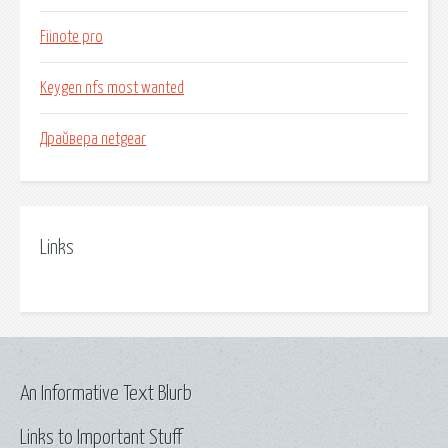
Fiinote pro
Keygen nfs most wanted
Драйвера netgear
Links
An Informative Text Blurb
Links to Important Stuff