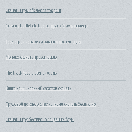
Скачать игры nfs через торрент
Скачать battlefield bad company 2 мультиплеер
Геометрия четырехугольники презентация
Монако скачать презентацию
The black keys sister аккорды
Книга криминальный саратов скачать
Трудовой договор с техничками скачать бесплатно
Скачать игру бесплатно свидание блум