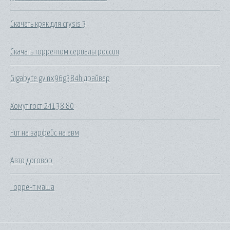
Скачать кряк для crysis 3
Скачать торрентом сериалы россия
Gigabyte gv nx96g384h драйвер
Хомут гост 24138 80
Чит на варфейс на авм
Авто договор
Торрент маша