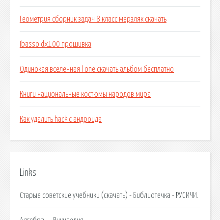
Геометрия сборник задач 8 класс мерзляк скачать
Ibasso dx100 прошивка
Одинокая вселенная l one скачать альбом бесплатно
Книги национальные костюмы народов мира
Как удалить hack с андроида
Links
Старые советские учебники (скачать) - Библиотечка - РУСИЧИ.