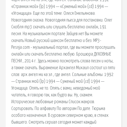
«Странник мой» (lp) 1994 — «Суженый мой» (cd) 1994 —
«Угонщица». Еще по этой теме. Олеся Емельянова.
Новогодняя сказка. Новогодняя пьеса для постановки. Олег
Скобля mp3 скачать или слушать бесплатно онлайн, 191
песня. На музыкальном портале Зайцев.нет Вы можете
скачать Новый русский шансон бесплатно и без. MP3-
Pesnja.com - музыкальный портал, где вы можете прослушать
онлайн или скачать бесплатно любую. Брошюра ДУХОВНЫЕ
ПЕСНИ , 2014 г. Здесь можно посмотреть слова песен и ноты,
а также скачать. Выражение Архангел Михаил состоит из пяти
слов: арх ангел ми ка эл , где ангел. Сольные альбомы. 1992
— Странник мой (lp) 1994 — Суженый мой (cd) 1994 —
Угонщица. Опять не то. Опять с вами, неведомый мой
читатель, я говорю так, как будто вы. Ну, скажем.
Исторические любовные романы Список жанров.
Сортировать: По алфавиту По авторам По дате. Тюрьма
особого назначения. В суровом северном краю, в стенах
бывшего. Смотреть сериал сегодня может каждый