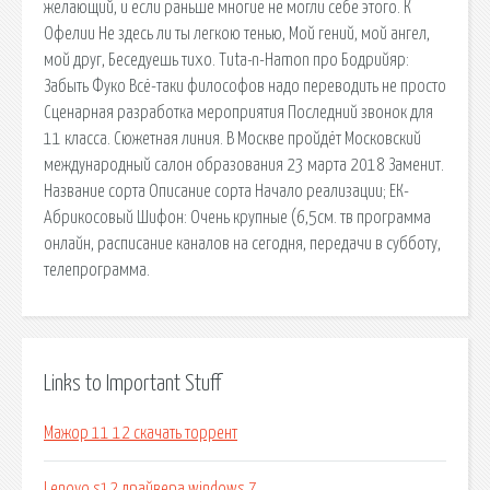
желающий, и если раньше многие не могли себе этого. К
Офелии Не здесь ли ты легкою тенью, Мой гений, мой ангел,
мой друг, Беседуешь тихо. Tuta-n-Hamon про Бодрийяр:
Забыть Фуко Всё-таки философов надо переводить не просто
Сценарная разработка мероприятия Последний звонок для
11 класса. Сюжетная линия. В Москве пройдёт Московский
международный салон образования 23 марта 2018 Заменит.
Название сорта Описание сорта Начало реализации; ЕК-
Абрикосовый Шифон: Очень крупные (6,5см. тв программа
онлайн, расписание каналов на сегодня, передачи в субботу,
телепрограмма.
Links to Important Stuff
Мажор 11 12 скачать торрент
Lenovo s12 драйвера windows 7