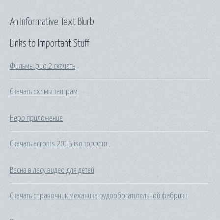
An Informative Text Blurb
Links to Important Stuff
Фильмы рио 2 скачать
Скачать схемы танграм
Неро приложение
Скачать acronis 2015 iso торрент
Весна в лесу видео для детей
Скачать справочник механика рудообогатительной фабрики